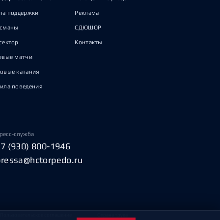
па поддержки
Реклама
исманы
СДЮШОР
сектор
Контакты
евые матчи
овые катания
ила поведения
ресс-служба
+7 (930) 800-1946
pressa@hctorpedo.ru
Пользовательское соглашение
Охрана труда