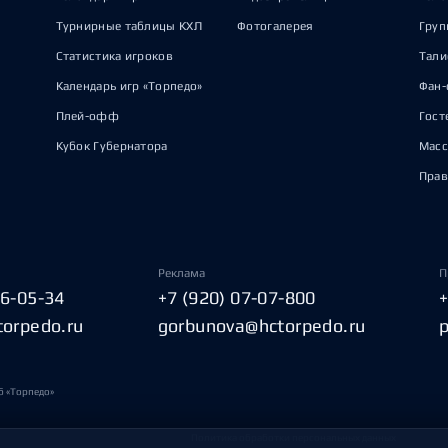
Турнирные таблицы КХЛ
Фотогалерея
Груп
Статистика игроков
Тал
Календарь игр «Торпедо»
Фан-
Плей-офф
Гост
Кубок Губернатора
Масс
Прав
Реклама
П
06-05-34
+7 (920) 07-07-800
torpedo.ru
gorbunova@hctorpedo.ru
б «Торпедо»
Политика обработки персональных данных