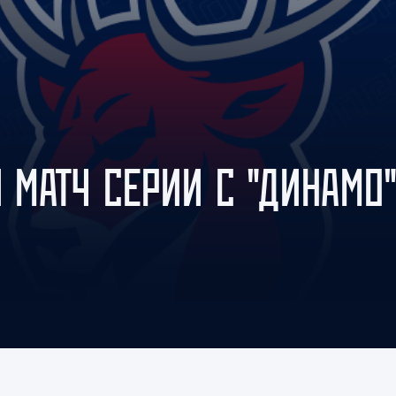
Амур
Барыс
Салават Юлаев
Сибирь
Й МАТЧ СЕРИИ С "ДИНАМО