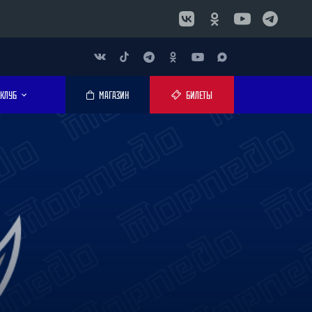
КЛУБ
МАГАЗИН
БИЛЕТЫ