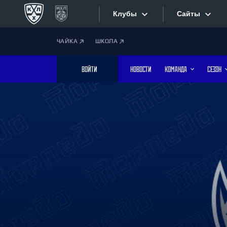
Клубы
Сайты
ЧАЙКА
ШКОЛА
Конференция «Запад»
Сайты
ВОЙТИ
НОВОСТИ
КОМАНДА
СЕЗОН
Дивизион Боброва
Лада
Видеотран
СКА
Хайлайты
Спартак
Торпедо
Текстовые
ХК Сочи
Интернет-
Дивизион Тарасова
Фотобанк
Динамо Мн
Динамо М
Приложе