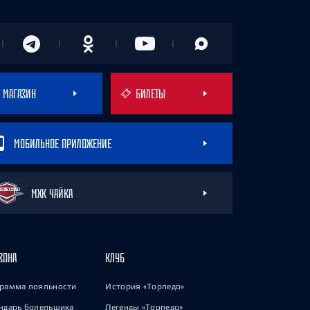
МАГАЗИН
БИЛЕТЫ
МОБИЛЬНОЕ ПРИЛОЖЕНИЕ
МХК ЧАЙКА
ЗОНА
КЛУБ
рамма лояльности
История «Торпедо»
ндарь болельщика
Легенды «Торпедо»