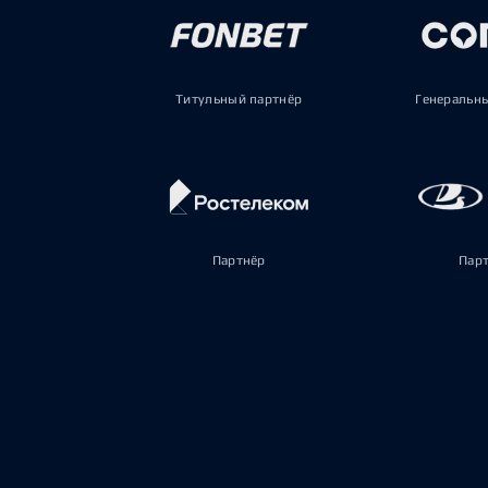
Титульный партнёр
Генеральн
Партнёр
Пар