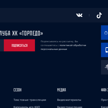
ЛУБА ХК «ТОРПЕДО»
Подписываясь на рассылку, Вы
ПОДПИСАТЬСЯ
соглашаетесь
с
политикой обработки
персональных данных
СЕЗОН
МЕДИА
ФАН-
Текстовые трансляции
Видеоматериалы
Прог
Календарь игр КХЛ
Видеотрансляции
Кале