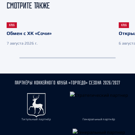
СМОТРИТЕ ТАКЖЕ
КЛУБ
КЛУБ
Обмен с ХК «Сочи»
Откры
7 августа 2026 г.
6 августа
ПАРТНЁРЫ ХОККЕЙНОГО КЛУБА «ТОРПЕДО» СЕЗОНА 2026/2027
Титульный партнёр
Генеральный партнёр