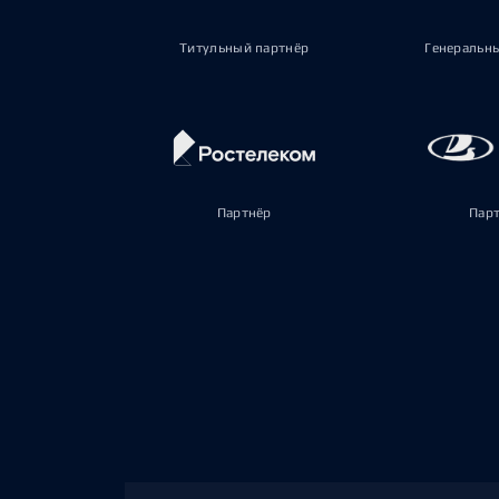
Титульный партнёр
Генеральн
Партнёр
Пар