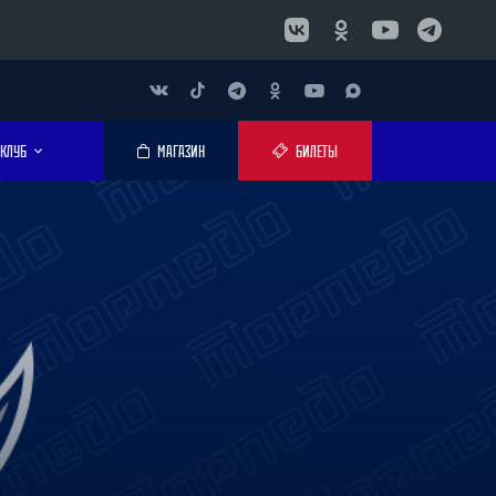
КЛУБ
МАГАЗИН
БИЛЕТЫ