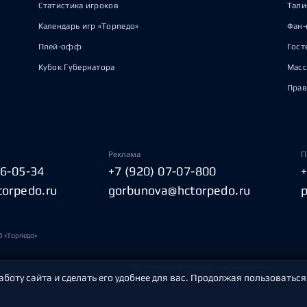
Статистика игроков
Тал
Календарь игр «Торпедо»
Фан-
Плей-офф
Гост
Кубок Губернатора
Масс
Прав
Реклама
П
06-05-34
+7 (920) 07-07-800
torpedo.ru
gorbunova@hctorpedo.ru
б «Торпедо»
Политика обработки персональных данных
аботу сайта и сделать его удобнее для вас. Продолжая пользоваться