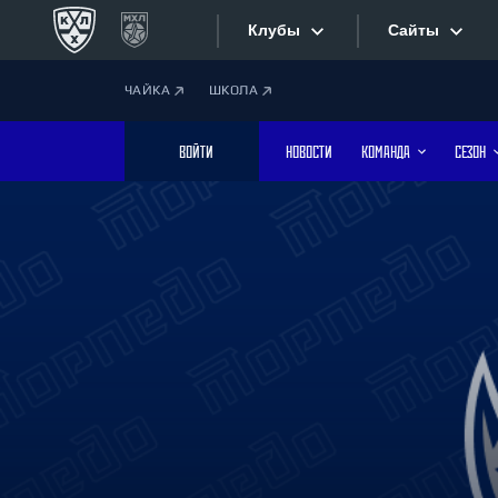
Клубы
Сайты
ЧАЙКА
ШКОЛА
Конференция «Запад»
Сайты
ВОЙТИ
НОВОСТИ
КОМАНДА
СЕЗОН
Дивизион Боброва
Лада
Видеотран
СКА
Хайлайты
Спартак
Торпедо
Текстовые
ХК Сочи
Интернет-
Дивизион Тарасова
Фотобанк
Динамо Мн
Динамо М
Приложе