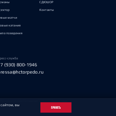
исманы
СДЮШОР
сектор
Контакты
евые матчи
овые катания
ила поведения
ресс-служба
+7 (930) 800-1946
pressa@hctorpedo.ru
Пользовательское соглашение
Охрана труда
 сайтом, вы
ПРИНЯТЬ