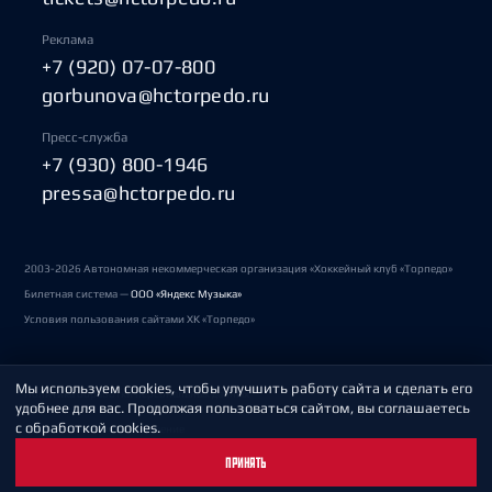
Реклама
+7 (920) 07-07-800
gorbunova@hctorpedo.ru
Пресс-служба
+7 (930) 800-1946
pressa@hctorpedo.ru
2003-2026 Автономная некоммерческая организация «Хоккейный клуб «Торпедо»
Билетная система —
ООО «Яндекс Музыка»
Условия пользования сайтами ХК «Торпедо»
Мы используем cookies, чтобы улучшить работу сайта и сделать его
Политика обработки персональных данных
удобнее для вас. Продолжая пользоваться сайтом, вы соглашаетесь
с обработкой cookies.
Пользовательское соглашение
ПРИНЯТЬ
Охрана труда