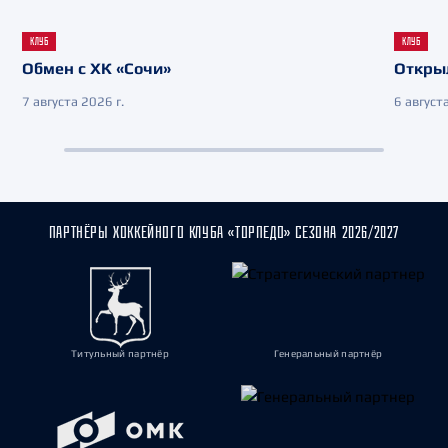
КЛУБ
КЛУБ
Обмен с ХК «Сочи»
Откры
7 августа 2026 г.
6 августа
ПАРТНЁРЫ ХОККЕЙНОГО КЛУБА «ТОРПЕДО» СЕЗОНА 2026/2027
Титульный партнёр
Генеральный партнёр