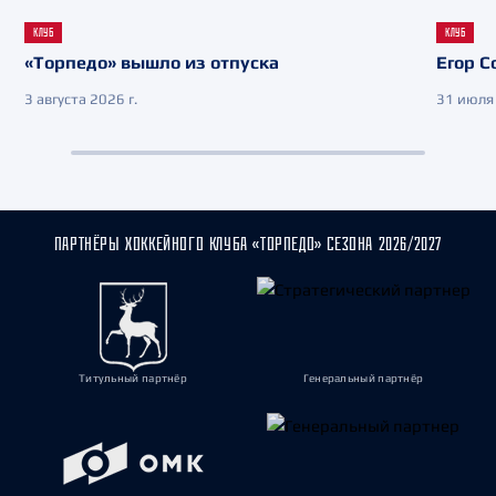
КЛУБ
КЛУБ
«Торпедо» вышло из отпуска
Егор С
3 августа 2026 г.
31 июля 
ПАРТНЁРЫ ХОККЕЙНОГО КЛУБА «ТОРПЕДО» СЕЗОНА 2026/2027
Титульный партнёр
Генеральный партнёр