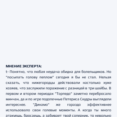
МНЕНИЕ ЭКСПЕРТА:
t- Понятно, что любая неудача обидна для болельщиков. Но
"посыпать голову пеплом" сегодня я бы не стал. Нельзя
сказать, что нижегородцы действовали настолько хуже
хозяев, что заслужили поражение с разницей в три шайбы. В
первом и втором периодах "Торпедо" заметно перебросало
минчан, да и по игре подопечные Петериса Скудры выглядели
интереснее. "Динамо" же гораздо эффективнее
использовало свои голевые моменты. А когда ты много
атакуешь, бросаешь, а забивает твой соперник, то невольно