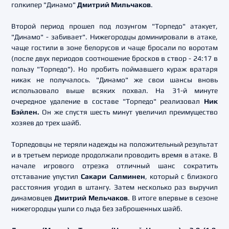
голкипер "Динамо"
Дмитрий Мильчаков
.
Второй период прошел под лозунгом "Торпедо" атакует,
"Динамо" - забивает". Нижегородцы доминировали в атаке,
чаще гостили в зоне белорусов и чаще бросали по воротам
(после двух периодов соотношение бросков в створ - 24:17 в
пользу "Торпедо"). Но пробить поймавшего кураж вратаря
никак не получалось. "Динамо" же свои шансы вновь
использовало выше всяких похвал. На 31-й минуте
очередное удаление в составе "Торпедо" реализовал
Ник
Бэйлен.
Он же спустя шесть минут увеличил преимущество
хозяев до трех шайб.
Торпедовцы не теряли надежды на положительный результат
и в третьем периоде продолжали проводить время в атаке. В
начале игрового отрезка отличный шанс сократить
отставание упустил
Сакари Салминен
, который с близкого
расстояния угодил в штангу. Затем несколько раз выручил
динамовцев
Дмитрий Мельчаков
. В итоге впервые в сезоне
нижегородцы ушли со льда без заброшенных шайб.