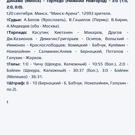
Динамо (Минск) - Торпедо (Нижний Новгород) - 3:0 (1:0,
2:0, 0:0).
t20 сентября. Минск. "Минск-Арена". 12993 зрителя.
t
Судьи:
А.Белов (Ярославль), В.Гашилов (Пермь); В.Бирин,
А.Медведев (оба - Москва).
t
Торпедо:
Касутин; Хиетанен - Макаров, Другов -
Дм.Казионов - Демагин;Григорьев - Осипов, Вольский -
Иммонен - Краснослободцев; Хомицкий - Бабчук, Кулёмин -
Нокелайнен - Салминен;Аляев - Бернацкий, Потапов -
Галузин - Жарков.
t
Голы:
1:0 - Чичу (Щехура, Калюжный) - 10:55 (бол.), 2:0 -
Бэйлен (Щехура, Калюжный) - 30:37 (бол.), 3:0 - Бэйлен
(Мелешко) - 36:31.
t
Штраф:
8 - 10 (Бернацкий - 6, Бабчук, Нокелайнен, Галузин -
по 2).
t