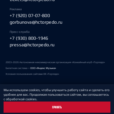
Реклама
+7 (920) 07-07-800
gorbunova@hctorpedo.ru
Пресс-служба
+7 (930) 800-1946
pressa@hctorpedo.ru
2003-2026 Автономная некоммерческая организация «Хоккейный клуб «Торпедо»
Билетная система —
ООО «Яндекс Музыка»
Условия пользования сайтами ХК «Торпедо»
Мы используем cookies, чтобы улучшить работу сайта и сделать его
Политика обработки персональных данных
удобнее для вас. Продолжая пользоваться сайтом, вы соглашаетесь
с обработкой cookies.
Пользовательское соглашение
ПРИНЯТЬ
Охрана труда