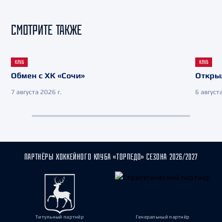
СМОТРИТЕ ТАКЖЕ
КЛУБ
КЛУБ
Обмен с ХК «Сочи»
Откры
7 августа 2026 г.
6 августа
ПАРТНЁРЫ ХОККЕЙНОГО КЛУБА «ТОРПЕДО» СЕЗОНА 2026/2027
Титульный партнёр
Генеральный партнёр