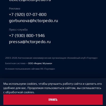
Реклама
+7 (920) 07-07-800
gorbunova@hctorpedo.ru
Пресс-служба
+7 (930) 800-1946
pressa@hctorpedo.ru
2003-2026 Автономная некоммерческая организация «Хоккейный клуб «Торпедо»
Билетная система —
ООО «Яндекс Музыка»
Условия пользования сайтами ХК «Торпедо»
Мы используем cookies, чтобы улучшить работу сайта и сделать его
Политика обработки персональных данных
удобнее для вас. Продолжая пользоваться сайтом, вы соглашаетесь
с обработкой cookies.
Пользовательское соглашение
ПРИНЯТЬ
Охрана труда