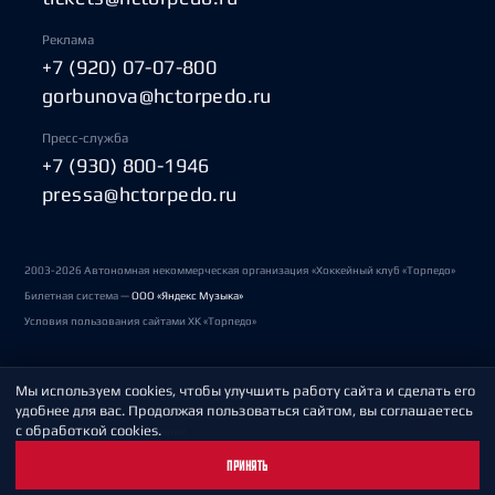
Реклама
+7 (920) 07-07-800
gorbunova@hctorpedo.ru
Пресс-служба
+7 (930) 800-1946
pressa@hctorpedo.ru
2003-2026 Автономная некоммерческая организация «Хоккейный клуб «Торпедо»
Билетная система —
ООО «Яндекс Музыка»
Условия пользования сайтами ХК «Торпедо»
Мы используем cookies, чтобы улучшить работу сайта и сделать его
Политика обработки персональных данных
удобнее для вас. Продолжая пользоваться сайтом, вы соглашаетесь
с обработкой cookies.
Пользовательское соглашение
ПРИНЯТЬ
Охрана труда