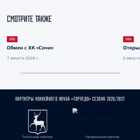
СМОТРИТЕ ТАКЖЕ
КЛУБ
КЛУБ
Обмен с ХК «Сочи»
Откры
7 августа 2026 г.
6 августа
ПАРТНЁРЫ ХОККЕЙНОГО КЛУБА «ТОРПЕДО» СЕЗОНА 2026/2027
Титульный партнёр
Генеральный партнёр