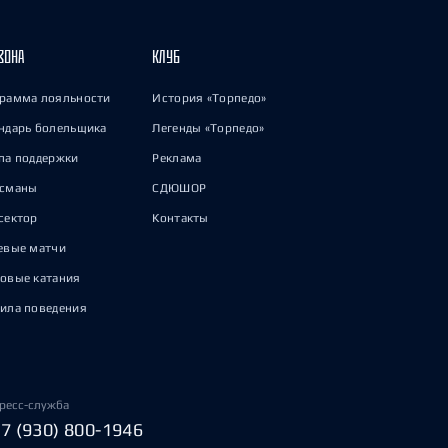
ЗОНА
КЛУБ
рамма лояльности
История «Торпедо»
ндарь болельщика
Легенды «Торпедо»
па поддержки
Реклама
исманы
СДЮШОР
сектор
Контакты
евые матчи
овые катания
ила поведения
ресс-служба
+7 (930) 800-1946