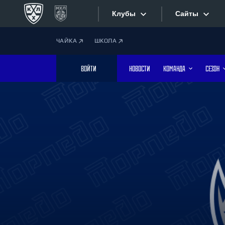
Клубы
Сайты
ЧАЙКА
ШКОЛА
Конференция «Запад»
Сайты
ВОЙТИ
НОВОСТИ
КОМАНДА
СЕЗОН
Дивизион Боброва
Лада
Видеотран
СКА
Хайлайты
Спартак
Торпедо
Текстовые
ХК Сочи
Интернет-
Дивизион Тарасова
Фотобанк
Динамо Мн
Динамо М
Приложе