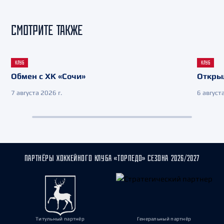
СМОТРИТЕ ТАКЖЕ
КЛУБ
КЛУБ
Обмен с ХК «Сочи»
Откры
7 августа 2026 г.
6 августа
ПАРТНЁРЫ ХОККЕЙНОГО КЛУБА «ТОРПЕДО» СЕЗОНА 2026/2027
Титульный партнёр
Генеральный партнёр