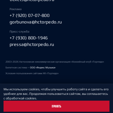
Реклама
+7 (920) 07-07-800
gorbunova@hctorpedo.ru
Пресс-служба
+7 (930) 800-1946
pressa@hctorpedo.ru
2003-2026 Автономная некоммерческая организация «Хоккейный клуб «Торпедо»
Билетная система —
ООО «Яндекс Музыка»
Условия пользования сайтами ХК «Торпедо»
Мы используем cookies, чтобы улучшить работу сайта и сделать его
Политика обработки персональных данных
удобнее для вас. Продолжая пользоваться сайтом, вы соглашаетесь
с обработкой cookies.
Пользовательское соглашение
ПРИНЯТЬ
Охрана труда