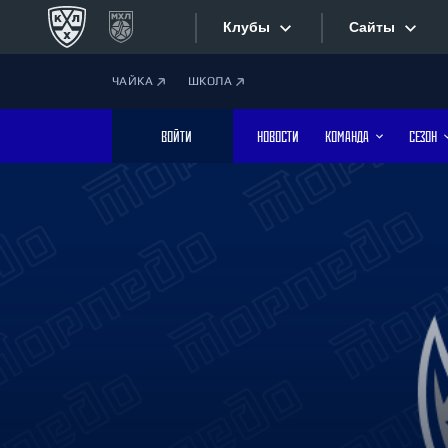
Клубы
Сайты
ЧАЙКА
ШКОЛА
Конференция «Запад»
Сайты
ВОЙТИ
НОВОСТИ
КОМАНДА
СЕЗОН
Дивизион Боброва
Лада
Видеотран
СКА
Хайлайты
Спартак
Торпедо
Текстовые
ХК Сочи
Интернет-
Дивизион Тарасова
Фотобанк
Динамо Мн
Динамо М
Приложе