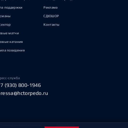
па поддержки
Реклама
исманы
СДЮШОР
сектор
Контакты
евые матчи
овые катания
ила поведения
ресс-служба
+7 (930) 800-1946
pressa@hctorpedo.ru
Пользовательское соглашение
Охрана труда