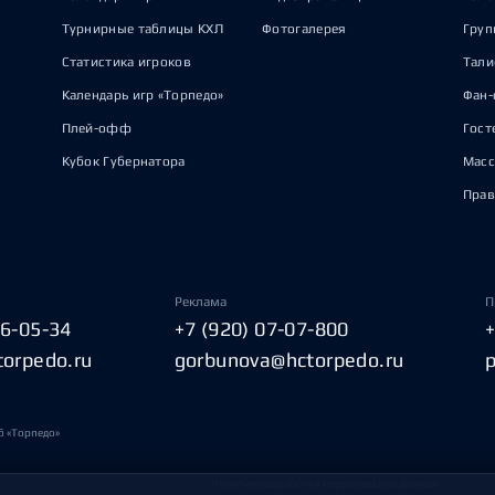
Турнирные таблицы КХЛ
Фотогалерея
Груп
Статистика игроков
Тал
Календарь игр «Торпедо»
Фан-
Плей-офф
Гост
Кубок Губернатора
Масс
Прав
Реклама
П
06-05-34
+7 (920) 07-07-800
torpedo.ru
gorbunova@hctorpedo.ru
б «Торпедо»
Политика обработки персональных данных