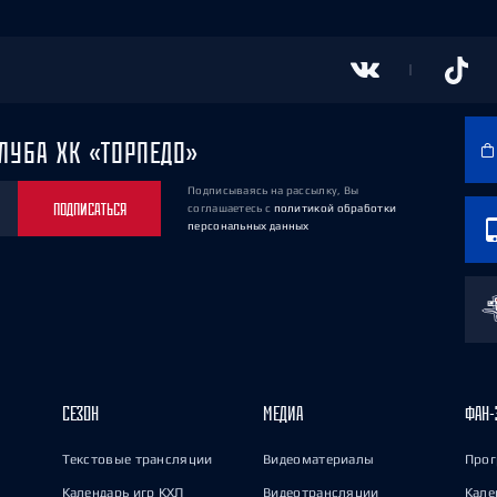
ЛУБА ХК «ТОРПЕДО»
Подписываясь на рассылку, Вы
ПОДПИСАТЬСЯ
соглашаетесь
с
политикой обработки
персональных данных
СЕЗОН
МЕДИА
ФАН-
Текстовые трансляции
Видеоматериалы
Прог
Календарь игр КХЛ
Видеотрансляции
Кале