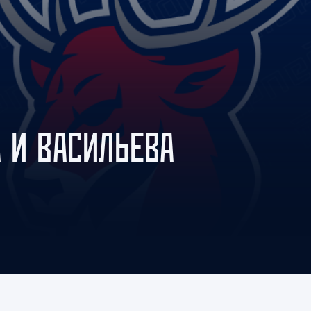
Амур
Барыс
Салават Юлаев
Сибирь
 И ВАСИЛЬЕВА