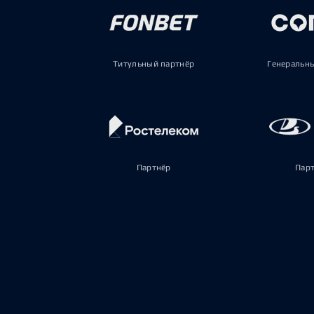
Титульный партнёр
Генеральн
Партнёр
Пар