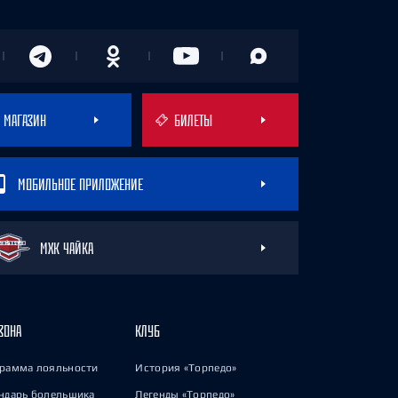
МАГАЗИН
БИЛЕТЫ
МОБИЛЬНОЕ ПРИЛОЖЕНИЕ
МХК ЧАЙКА
ЗОНА
КЛУБ
рамма лояльности
История «Торпедо»
ндарь болельщика
Легенды «Торпедо»