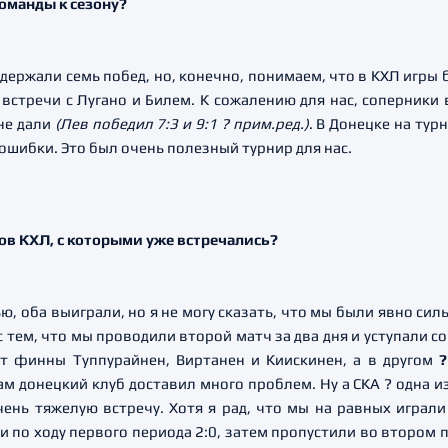
команды к сезону?
держали семь побед, но, конечно, понимаем, что в КХЛ игры 
встречи с Лугано и Билем. К сожалению для нас, соперники в
не дали
(Лев победил 7:3 и 9:1 ? прим.ред.)
. В Донецке на ту
ошибки. Это был очень полезный турнир для нас.
бов КХЛ, с которыми уже встречались?
ю, оба выиграли, но я не могу сказать, что мы были явно сил
с тем, что мы проводили второй матч за два дня и уступали с
ют финны Туппурайнен, Виртанен и Киискинен, а в другом
?
ам донецкий клуб доставил много проблем. Ну а СКА ? одна и
чень тяжелую встречу. Хотя я рад, что мы на равных играли
и по ходу первого периода 2:0, затем пропустили во втором п