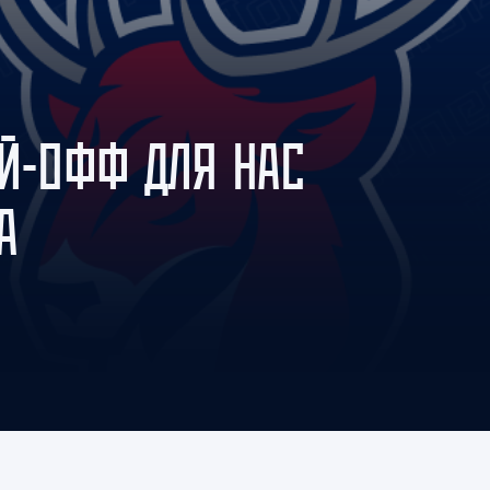
Амур
Барыс
Салават Юлаев
Сибирь
ЕЙ-ОФФ ДЛЯ НАС
А