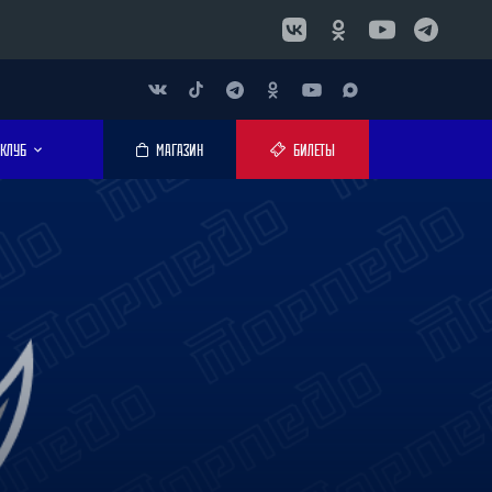
КЛУБ
МАГАЗИН
БИЛЕТЫ