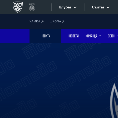
Клубы
Сайты
ЧАЙКА
ШКОЛА
Конференция «Запад»
Сайты
ВОЙТИ
НОВОСТИ
КОМАНДА
СЕЗОН
Дивизион Боброва
Лада
Видеотран
СКА
Хайлайты
Спартак
Торпедо
Текстовые
ХК Сочи
Интернет-
Дивизион Тарасова
Фотобанк
Динамо Мн
Динамо М
Приложе