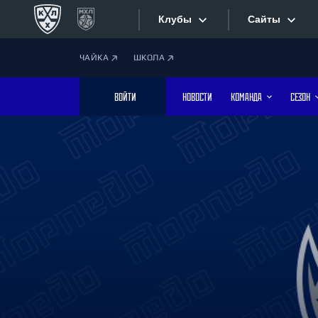
Клубы
Сайты
ЧАЙКА
ШКОЛА
Конференция «Запад»
Сайты
ВОЙТИ
НОВОСТИ
КОМАНДА
СЕЗОН
Дивизион Боброва
Лада
Видеотран
СКА
Хайлайты
Спартак
Торпедо
Текстовые
ХК Сочи
Интернет-
Дивизион Тарасова
Фотобанк
Динамо Мн
Динамо М
Приложе