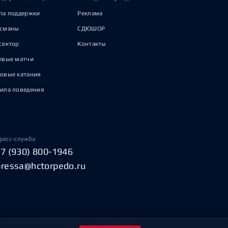
па поддержки
Реклама
исманы
СДЮШОР
сектор
Контакты
евые матчи
овые катания
ила поведения
ресс-служба
+7 (930) 800-1946
pressa@hctorpedo.ru
Пользовательское соглашение
Охрана труда