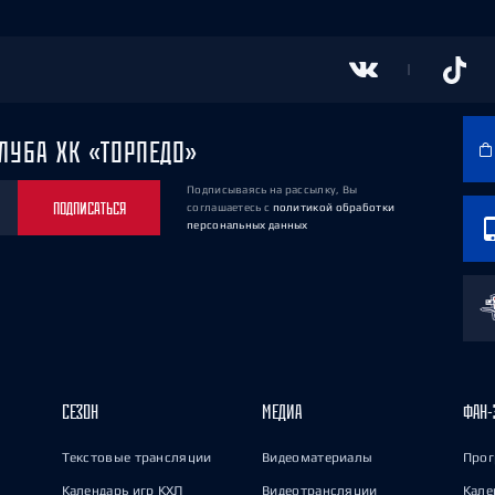
ЛУБА ХК «ТОРПЕДО»
Подписываясь на рассылку, Вы
ПОДПИСАТЬСЯ
соглашаетесь
с
политикой обработки
персональных данных
СЕЗОН
МЕДИА
ФАН-
Текстовые трансляции
Видеоматериалы
Прог
Календарь игр КХЛ
Видеотрансляции
Кале