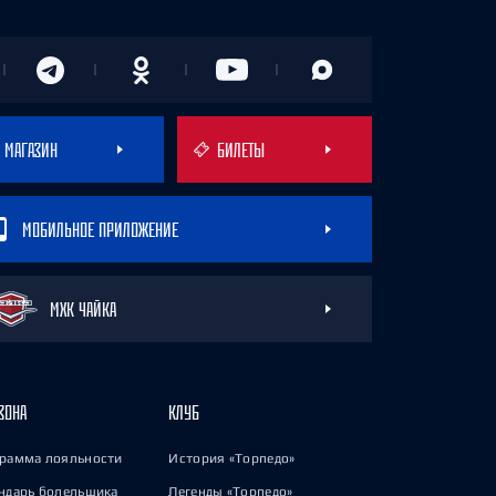
МАГАЗИН
БИЛЕТЫ
МОБИЛЬНОЕ ПРИЛОЖЕНИЕ
МХК ЧАЙКА
ЗОНА
КЛУБ
рамма лояльности
История «Торпедо»
ндарь болельщика
Легенды «Торпедо»