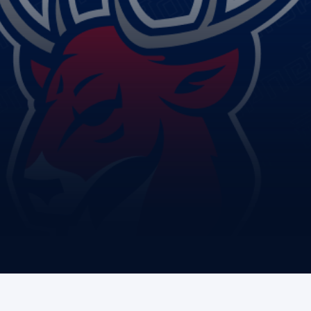
Амур
Барыс
Салават Юлаев
Сибирь