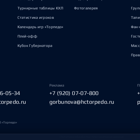
Турнирные таблицы КХЛ
Фотогалерея
Груп
Статистика игроков
Тал
Календарь игр «Торпедо»
Фан-
Плей-офф
Гост
Кубок Губернатора
Масс
Прав
Реклама
П
06-05-34
+7 (920) 07-07-800
torpedo.ru
gorbunova@hctorpedo.ru
б «Торпедо»
Политика обработки персональных данных