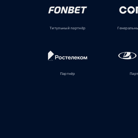
Титульный партнёр
Генеральн
Партнёр
Пар