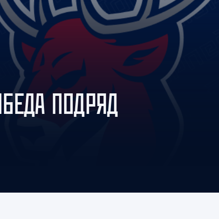
Амур
Барыс
Салават Юлаев
Сибирь
ОБЕДА ПОДРЯД