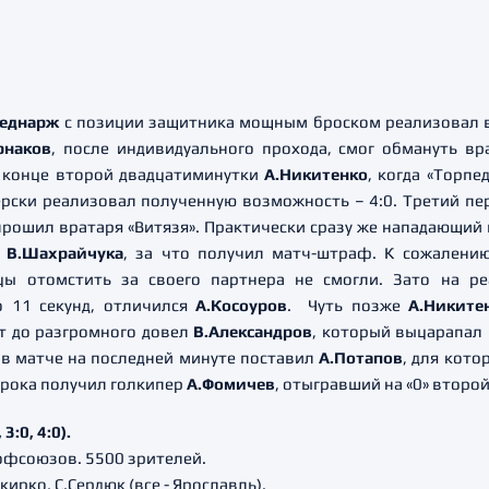
еднарж
с позиции защитника мощным броском реализовал в
рнаков
, после индивидуального прохода, смог обмануть вр
 конце второй двадцатиминутки
А.Никитенко
, когда «Торпе
ерски реализовал полученную возможность – 4:0. Третий пе
прошил вратаря «Витязя». Практически сразу же нападающий
а
В.Шахрайчука
, за что получил матч-штраф. К сожалени
цы отомстить за своего партнера не смогли. Зато на р
о 11 секунд, отличился
А.Косоуров
. Чуть позже
А.Никите
ет до разгромного довел
В.Александров
, который выцарапал 
у в матче на последней минуте поставил
А.Потапов
, для кото
грока получил голкипер
А.Фомичев
, отыгравший на «0» второ
3:0, 4:0).
офсоюзов. 5500 зрителей.
кирко, С.Сердюк (все - Ярославль).