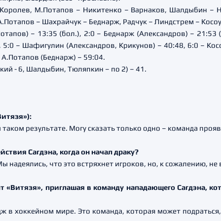
Королев, М.Потапов – Никитенко – Варнаков, Шалдыбин – 
.Потапов – Шахрайчук – Беднарж, Радчук – Линдстрем – Косоу
тапов) – 13:35 (бол.), 2:0 – Беднарж (Александров) – 21:53 
, 5:0 – Шафигулин (Александров, Крикунов) – 40:48, 6:0 – Кос
– А.Потапов (Беднарж) – 59:04.
ий - 6, Шалдыбин, Тюляпкин – по 2) – 41.
итязя»):
таком результате. Могу сказать только одно – команда проя
ствия Сагдэна, когда он начал драку?
Мы надеялись, что это встряхнет игроков, но, к сожалению, н
 «Витязя», приглашая в команду нападающего Сагдэна, кот
ж в хоккейном мире. Это команда, которая может подраться,