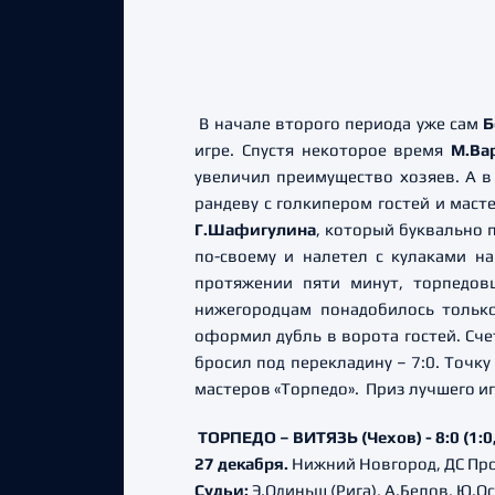
В начале второго периода уже сам
Б
игре. Спустя некоторое время
М.Ва
увеличил преимущество хозяев. А в
рандеву с голкипером гостей и маст
Г.Шафигулина
, который буквально 
по-своему и налетел с кулаками н
протяжении пяти минут, торпедов
нижегородцам понадобилось тольк
оформил дубль в ворота гостей. Сч
бросил под перекладину – 7:0. Точк
мастеров «Торпедо». Приз лучшего и
ТОРПЕДО – ВИТЯЗЬ (Чехов) - 8:0 (1:0, 
27 декабря.
Нижний Новгород, ДС Пр
Судьи:
Э.Одиньш (Рига), А.Белов, Ю.Ос