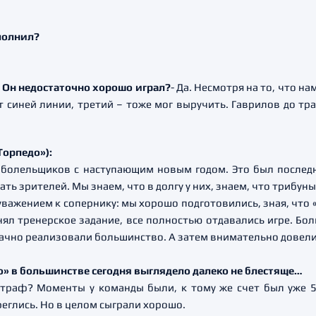
ыполнил?
? Он недостаточно хорошо играл?
- Да. Несмотря на то, что на
т синей линии, третий – тоже мог выручить. Гаврилов до т
Торпедо»):
х болельщиков с наступающим новым годом. Это был послед
ть зрителей. Мы знаем, что в долгу у них, знаем, что трибун
важением к сопернику: мы хорошо подготовились, зная, что «
нял тренерское задание, все полностью отдавались игре. Бо
дачно реализовали большинство. А затем внимательно довели 
о» в большинстве сегодня выглядело далеко не блестяще…
траф? Моменты у команды были, к тому же счет был уже 5:
реглись. Но в целом сыграли хорошо.