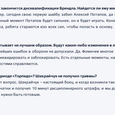
о закончится дисквалификация Брендла. Найдется ли ему ме
ер, сегодня свою первую шайбу забил Алексей Потапов, да 
нный момент Потапов будет сильнее, он и будет играть. Кон
а, ребята стараются изо всех сил, чтобы попасть в основу
батывает не лучшим образом. Будут какие-либо изменения в
бейших ошибок в обороне не допускали. Да, Фомичев многое
 ликвидировать и заблокировать. Есть отдельные моменты, на
остями справляются.
 периоде «Торпедо»? Шахрайчук не получил травмы?
от вопрос. Шахрайчук – настоящий боец, и когда возникла така
чатки и получил 10 минут дисциплинарного штрафа, и мы до
у нужно быть готовым.