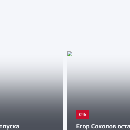
КЛУБ
тпуска
Егор Соколов оста