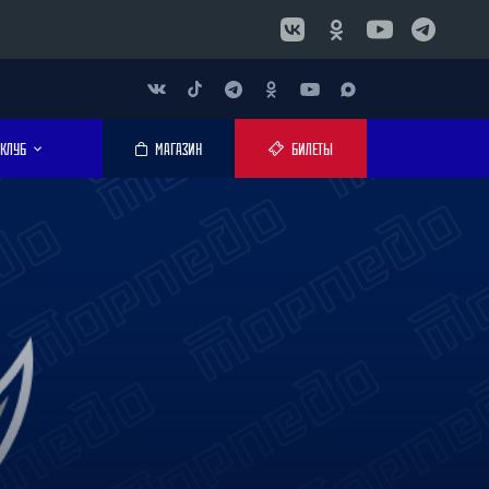
КЛУБ
МАГАЗИН
БИЛЕТЫ