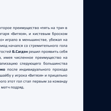
торое преимущество «пять на три» в
атаря «Витязя», и кистевым броском
до» играло в меньшинстве, убежал на
риод начался со стремительного гола
 гостей
Б.Сагдэн
решил проявить себя
ю, имея численное преимущество на
еализацию следующего большинства
нко
после индивидуального прохода
шайбу у игрока «Витязя» и прицельно
рого этот гол стал первым за команду
й матч подряд.