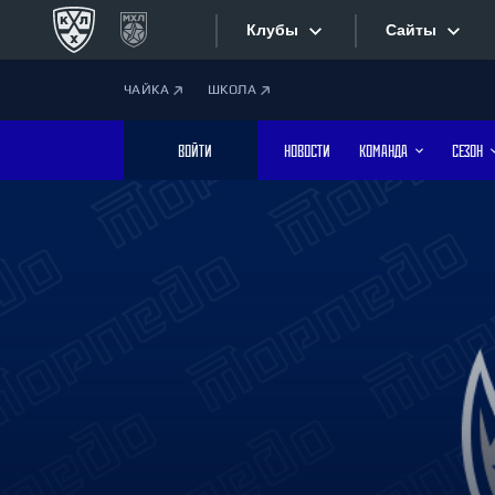
Клубы
Сайты
ЧАЙКА
ШКОЛА
Конференция «Запад»
Сайты
ВОЙТИ
НОВОСТИ
КОМАНДА
СЕЗОН
Дивизион Боброва
Лада
Видеотран
СКА
Хайлайты
Спартак
Торпедо
Текстовые
ХК Сочи
Интернет-
Дивизион Тарасова
Фотобанк
Динамо Мн
Динамо М
Приложе