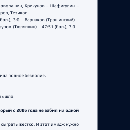
Новопашин, Крикунов – Шафигулин –
ров, Тезиков.
(бол.), 3:0 – Варнаков (Трощинский) –
оуров (Тюляпкин) – 47:51 (бол.), 7:0 –
вила полное безволие.
е вышло.
орый с 2006 года не забил ни одной
 сыграть жестко. И этот имидж нужно