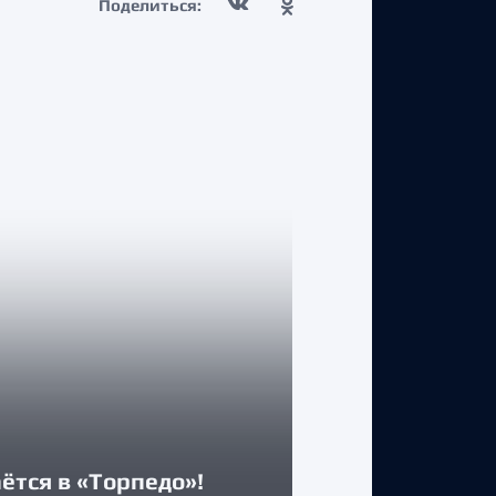
Поделиться:
КЛУБ
Двусторонни
ётся в «Торпедо»!
Максимом А