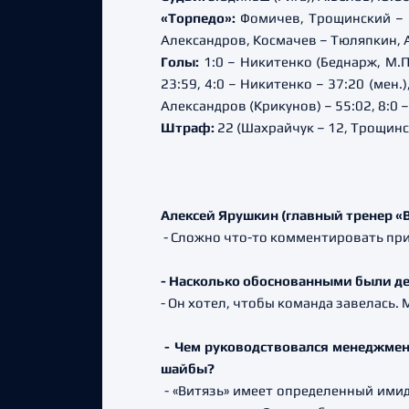
«Торпедо»:
Фомичев, Трощинский – 
Александров, Космачев – Тюляпкин, А
Голы:
1:0 – Никитенко (Беднарж, М.По
23:59, 4:0 – Никитенко – 37:20 (мен.)
Александров (Крикунов) – 55:02, 8:0 
Штраф:
22 (Шахрайчук – 12, Трощинск
Алексей Ярушкин (главный тренер «В
- Сложно что-то комментировать при 
- Насколько обоснованными были дей
- Он хотел, чтобы команда завелась. 
- Чем руководствовался менеджмент
шайбы?
- «Витязь» имеет определенный имид