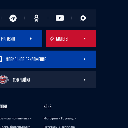
МАГАЗИН
БИЛЕТЫ
МОБИЛЬНОЕ ПРИЛОЖЕНИЕ
МХК ЧАЙКА
ЗОНА
КЛУБ
рамма лояльности
История «Торпедо»
ндарь болельщика
Легенды «Торпедо»