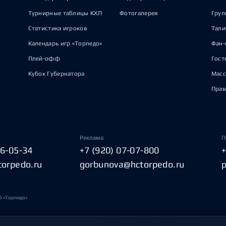
Турнирные таблицы КХЛ
Фотогалерея
Груп
Статистика игроков
Тал
Календарь игр «Торпедо»
Фан-
Плей-офф
Гост
Кубок Губернатора
Масс
Прав
Реклама
П
06-05-34
+7 (920) 07-07-800
torpedo.ru
gorbunova@hctorpedo.ru
б «Торпедо»
Политика обработки персональных данных