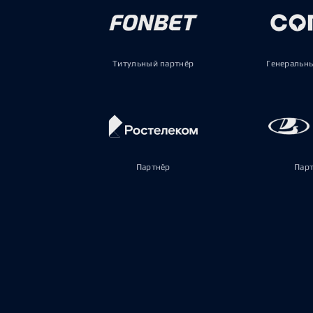
Титульный партнёр
Генеральн
Партнёр
Пар