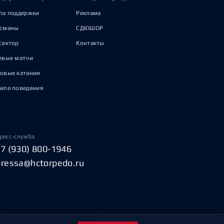
па поддержки
Реклама
исманы
СДЮШОР
сектор
Контакты
евые матчи
овые катания
ила поведения
ресс-служба
+7 (930) 800-1946
pressa@hctorpedo.ru
Пользовательское соглашение
Охрана труда