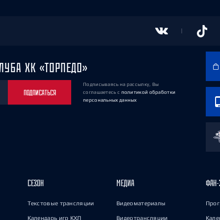
ЛУБА ХК «ТОРПЕДО»
Подписываясь на рассылку, Вы
ПОДПИСАТЬСЯ
соглашаетесь
с
политикой обработки
персональных данных
СЕЗОН
МЕДИА
ФАН-
Текстовые трансляции
Видеоматериалы
Прог
Календарь игр КХЛ
Видеотрансляции
Кале