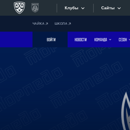
Клубы
Сайты
ЧАЙКА
ШКОЛА
Конференция «Запад»
Сайты
ВОЙТИ
НОВОСТИ
КОМАНДА
СЕЗОН
Дивизион Боброва
Лада
Видеотран
СКА
Хайлайты
Спартак
Торпедо
Текстовые
ХК Сочи
Интернет-
Дивизион Тарасова
Фотобанк
Динамо Мн
Динамо М
Приложе