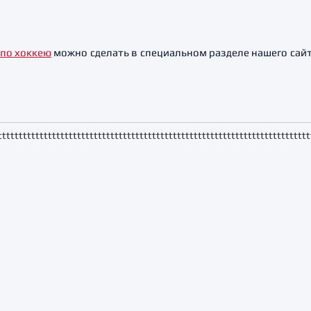
 по хоккею
можно сделать в специальном разделе нашего сайта
ttttttttttttttttttttttttttttttttttttttttttttttttttttttttttttttttttttttttttt