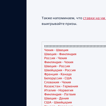
Также напоминаем, что
ставки на чм
выигрывайте призы.
ttttttttttttttttttttttttttttttttttttttttttt
Чехия - Швеция
Швеция - Финляндия
Россия - Чехия
Финляндия - Чехия
Швеция - Россия
Швейцария - Россия
Франция - Канада
Белоруссия - США
Словакия - Чехия
Казахстан - Германия
Италия - Норвегия
Финляндия - Латвия
Швеция - Дания
США - Швейцария