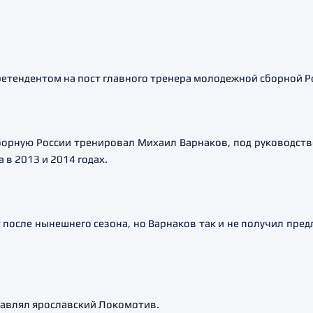
етендентом на пост главного тренера молодежной сборной Р
орную России тренировал Михаил Варнаков, под руководст
в 2013 и 2014 годах.
т после нынешнего сезона, но Варнаков так и не получил пре
лавлял ярославский Локомотив.