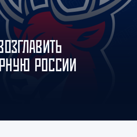
Амур
Барыс
Салават Юлаев
Сибирь
ВОЗГЛАВИТЬ
РНУЮ РОССИИ