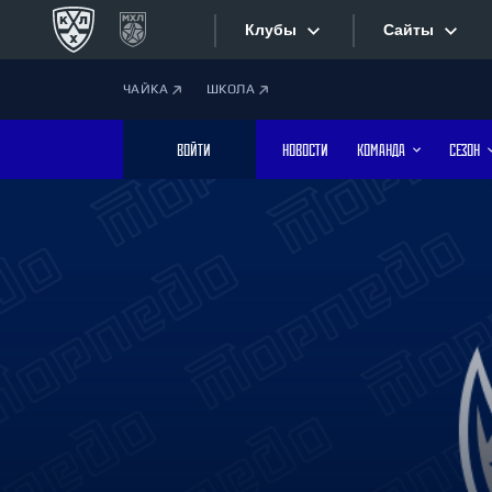
Клубы
Сайты
ЧАЙКА
ШКОЛА
Конференция «Запад»
Сайты
ВОЙТИ
НОВОСТИ
КОМАНДА
СЕЗОН
Дивизион Боброва
Лада
Видеотран
СКА
Хайлайты
Спартак
Торпедо
Текстовые
ХК Сочи
Интернет-
Дивизион Тарасова
Фотобанк
Динамо Мн
Динамо М
Приложе