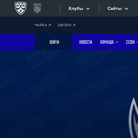
Клубы
Сайты
ЧАЙКА
ШКОЛА
Конференция «Запад»
Сайты
ВОЙТИ
НОВОСТИ
КОМАНДА
СЕЗОН
Дивизион Боброва
Лада
Видеотран
СКА
Хайлайты
Спартак
Торпедо
Текстовые
ХК Сочи
Интернет-
Дивизион Тарасова
Фотобанк
Динамо Мн
Динамо М
Приложе