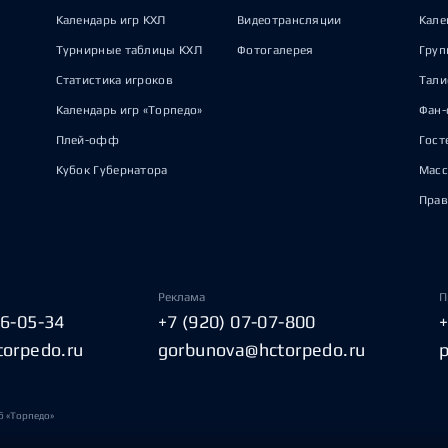
Календарь игр КХЛ
Видеотрансляции
Кале
Турнирные таблицы КХЛ
Фотогалерея
Груп
Статистика игроков
Тал
Календарь игр «Торпедо»
Фан-
Плей-офф
Гост
Кубок Губернатора
Масс
Прав
Реклама
П
06-05-34
+7 (920) 07-07-800
torpedo.ru
gorbunova@hctorpedo.ru
б «Торпедо»