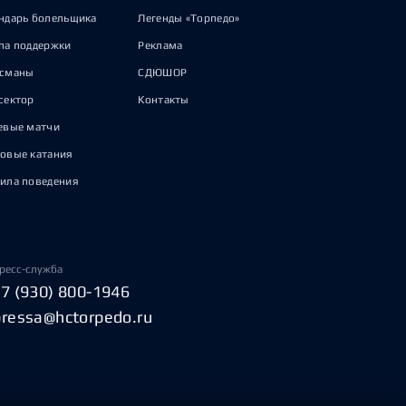
ндарь болельщика
Легенды «Торпедо»
па поддержки
Реклама
исманы
СДЮШОР
сектор
Контакты
евые матчи
овые катания
ила поведения
ресс-служба
+7 (930) 800-1946
pressa@hctorpedo.ru