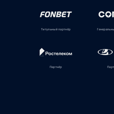
Титульный партнёр
Генеральн
Партнёр
Пар