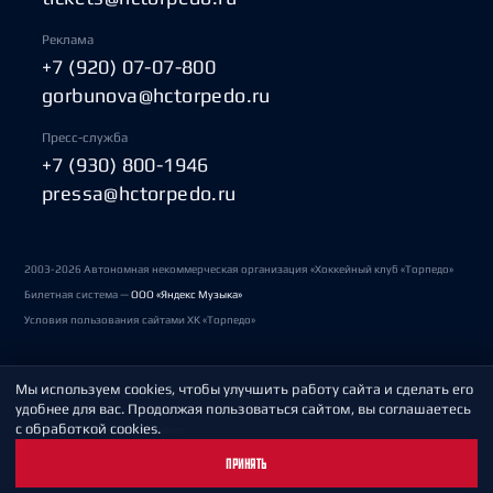
Реклама
+7 (920) 07-07-800
gorbunova@hctorpedo.ru
Пресс-служба
+7 (930) 800-1946
pressa@hctorpedo.ru
2003-2026 Автономная некоммерческая организация «Хоккейный клуб «Торпедо»
Билетная система —
ООО «Яндекс Музыка»
Условия пользования сайтами ХК «Торпедо»
Мы используем cookies, чтобы улучшить работу сайта и сделать его
Политика обработки персональных данных
удобнее для вас. Продолжая пользоваться сайтом, вы соглашаетесь
с обработкой cookies.
Пользовательское соглашение
ПРИНЯТЬ
Охрана труда