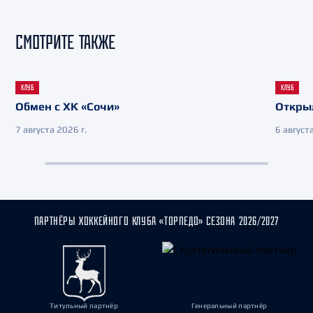
СМОТРИТЕ ТАКЖЕ
КЛУБ
КЛУБ
Обмен с ХК «Сочи»
Откры
7 августа 2026 г.
6 августа
ПАРТНЁРЫ ХОККЕЙНОГО КЛУБА «ТОРПЕДО» СЕЗОНА 2026/2027
Титульный партнёр
Генеральный партнёр