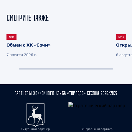
СМОТРИТЕ ТАКЖЕ
КЛУБ
КЛУБ
Обмен с ХК «Сочи»
Откры
7 августа 2026 г.
6 августа
ПАРТНЁРЫ ХОККЕЙНОГО КЛУБА «ТОРПЕДО» СЕЗОНА 2026/2027
Титульный партнёр
Генеральный партнёр