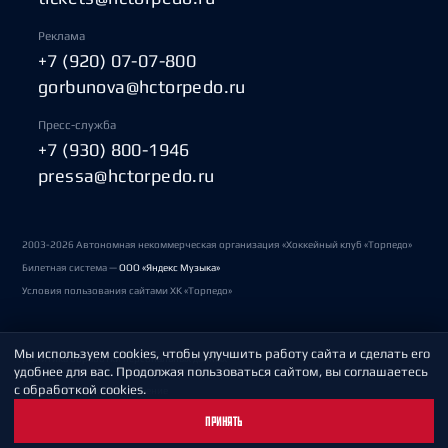
Реклама
+7 (920) 07-07-800
gorbunova@hctorpedo.ru
Пресс-служба
+7 (930) 800-1946
pressa@hctorpedo.ru
2003-2026 Автономная некоммерческая организация «Хоккейный клуб «Торпедо»
Билетная система —
ООО «Яндекс Музыка»
Условия пользования сайтами ХК «Торпедо»
Мы используем cookies, чтобы улучшить работу сайта и сделать его
Политика обработки персональных данных
удобнее для вас. Продолжая пользоваться сайтом, вы соглашаетесь
с обработкой cookies.
Пользовательское соглашение
ПРИНЯТЬ
Охрана труда