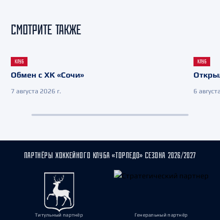
СМОТРИТЕ ТАКЖЕ
КЛУБ
КЛУБ
Обмен с ХК «Сочи»
Откры
7 августа 2026 г.
6 августа
ПАРТНЁРЫ ХОККЕЙНОГО КЛУБА «ТОРПЕДО» СЕЗОНА 2026/2027
Титульный партнёр
Генеральный партнёр