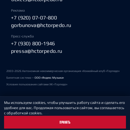
Реклама
+7 (920) 07-07-800
gorbunova@hctorpedo.ru
Пресс-служба
+7 (930) 800-1946
pressa@hctorpedo.ru
2003-2026 Автономная некоммерческая организация «Хоккейный клуб «Торпедо»
Билетная система —
ООО «Яндекс Музыка»
Условия пользования сайтами ХК «Торпедо»
Мы используем cookies, чтобы улучшить работу сайта и сделать его
Политика обработки персональных данных
удобнее для вас. Продолжая пользоваться сайтом, вы соглашаетесь
с обработкой cookies.
Пользовательское соглашение
ПРИНЯТЬ
Охрана труда