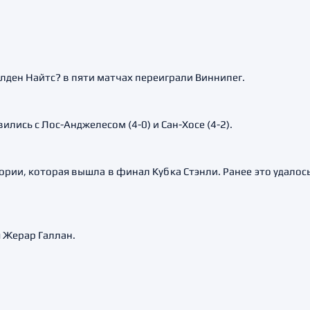
ден Найтс? в пяти матчах переиграли Виннипег.
лись с Лос-Анджелесом (4-0) и Сан-Хосе (4-2).
ории, которая вышла в финал Кубка Стэнли. Ранее это удалось
 Жерар Галлан.