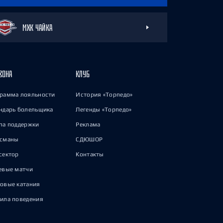
МХК ЧАЙКА
ЗОНА
КЛУБ
рамма лояльности
История «Торпедо»
ндарь болельщика
Легенды «Торпедо»
па поддержки
Реклама
исманы
СДЮШОР
сектор
Контакты
евые матчи
овые катания
ила поведения