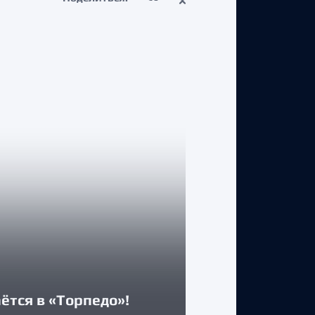
КЛУБ
Двусторонни
ётся в «Торпедо»!
Максимом А