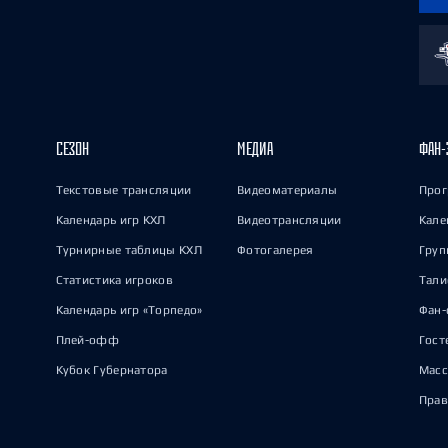
СЕЗОН
МЕДИА
ФАН-
Текстовые трансляции
Видеоматериалы
Прог
Календарь игр КХЛ
Видеотрансляции
Кале
Турнирные таблицы КХЛ
Фотогалерея
Груп
Статистика игроков
Тал
Календарь игр «Торпедо»
Фан-
Плей-офф
Гост
Кубок Губернатора
Масс
Прав