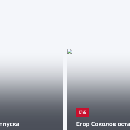
КЛУБ
тпуска
Егор Соколов оста