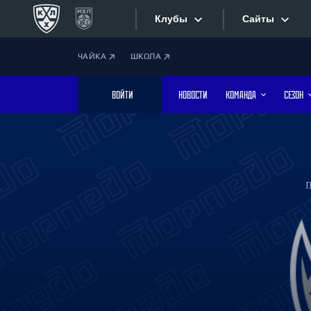
Клубы
Сайты
ЧАЙКА
ШКОЛА
Конференция «Запад»
Сайты
ВОЙТИ
НОВОСТИ
КОМАНДА
СЕЗОН
Дивизион Боброва
Лада
Видеотран
СКА
Хайлайты
Спартак
Г
Торпедо
Текстовые
ХК Сочи
Интернет-
Дивизион Тарасова
Фотобанк
Динамо Мн
Динамо М
Приложе