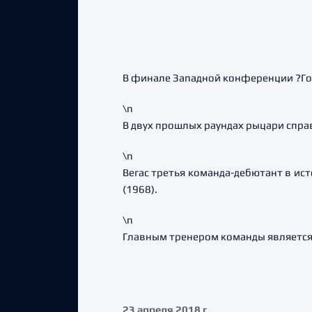
В финале Западной конференции ?Гол
\n
В двух прошлых раундах рыцари справи
\n
Вегас третья команда-дебютант в ист
(1968).
\n
Главным тренером команды является
23 апреля 2018 г.