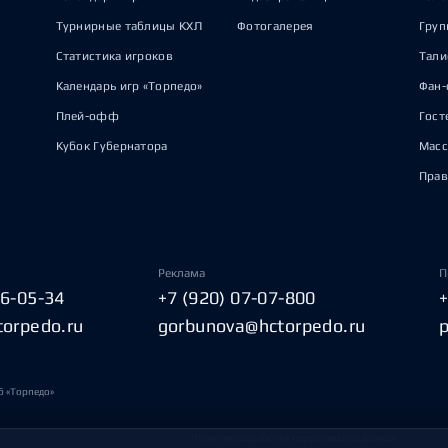
Турнирные таблицы КХЛ
Фотогалерея
Груп
Статистика игроков
Тал
Календарь игр «Торпедо»
Фан-
Плей-офф
Гост
Кубок Губернатора
Масс
Прав
Реклама
П
06-05-34
+7 (920) 07-07-800
torpedo.ru
gorbunova@hctorpedo.ru
б «Торпедо»
Политика обработки персональных данных