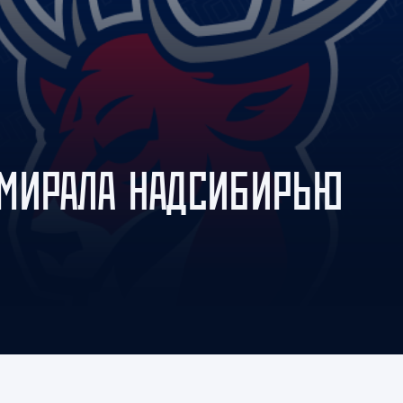
Амур
Барыс
Салават Юлаев
Сибирь
ДМИРАЛА НАДСИБИРЬЮ