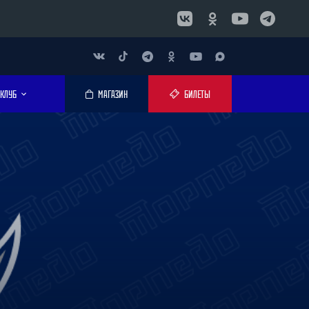
КЛУБ
МАГАЗИН
БИЛЕТЫ