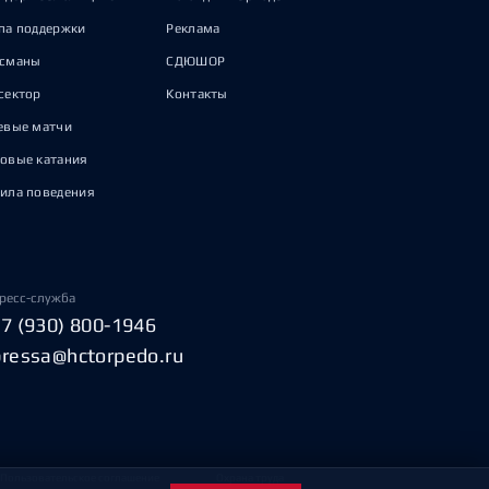
па поддержки
Реклама
исманы
СДЮШОР
сектор
Контакты
евые матчи
овые катания
ила поведения
ресс-служба
+7 (930) 800-1946
pressa@hctorpedo.ru
Пользовательское соглашение
Охрана труда