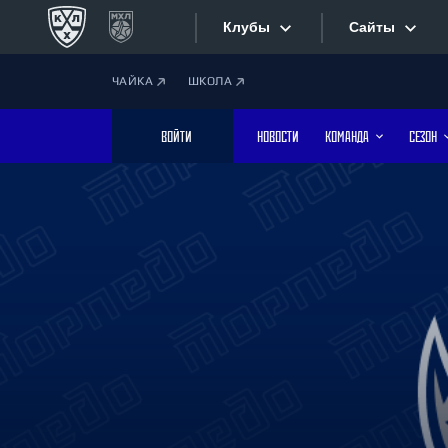
Клубы
Сайты
ЧАЙКА
ШКОЛА
Конференция «Запад»
Сайты
ВОЙТИ
НОВОСТИ
КОМАНДА
СЕЗОН
Дивизион Боброва
Лада
Видеотран
СКА
Хайлайты
Спартак
Торпедо
Текстовые
ХК Сочи
Интернет-
Дивизион Тарасова
Фотобанк
Динамо Мн
Динамо М
Приложе