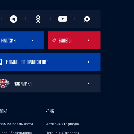
МАГАЗИН
БИЛЕТЫ
МОБИЛЬНОЕ ПРИЛОЖЕНИЕ
МХК ЧАЙКА
ЗОНА
КЛУБ
рамма лояльности
История «Торпедо»
ндарь болельщика
Легенды «Торпедо»