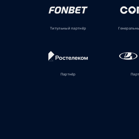
Титульный партнёр
Генеральн
Партнёр
Пар