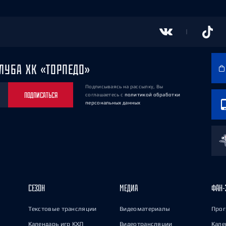
ЛУБА ХК «ТОРПЕДО»
Подписываясь на рассылку, Вы
ПОДПИСАТЬСЯ
соглашаетесь
с
политикой обработки
персональных данных
СЕЗОН
МЕДИА
ФАН-
Текстовые трансляции
Видеоматериалы
Прог
Календарь игр КХЛ
Видеотрансляции
Кале