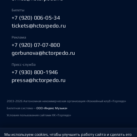
Билеты
+7 (920) 006-05-34
tickets@hctorpedo.ru
Реклама
+7 (920) 07-07-800
gorbunova@hctorpedo.ru
Пресс-служба
+7 (930) 800-1946
pressa@hctorpedo.ru
2003-2026 Автономная некоммерческая организация «Хоккейный клуб «Торпедо»
Билетная система —
ООО «Яндекс Музыка»
Условия пользования сайтами ХК «Торпедо»
Мы используем cookies, чтобы улучшить работу сайта и сделать его
Политика обработки персональных данных