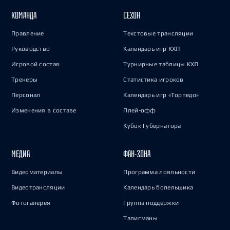
КОМАНДА
СЕЗОН
Правление
Текстовые трансляции
Руководство
Календарь игр КХЛ
Игровой состав
Турнирные таблицы КХЛ
Тренеры
Статистика игроков
Персонал
Календарь игр «Торпедо»
Изменения в составе
Плей-офф
Кубок Губернатора
МЕДИА
ФАН-ЗОНА
Видеоматериалы
Программа лояльности
Видеотрансляции
Календарь болельщика
Фотогалерея
Группа поддержки
Талисманы