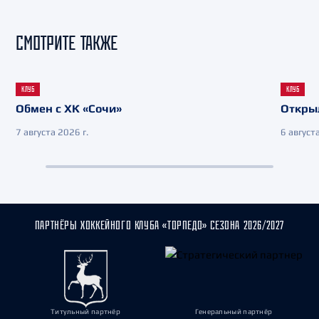
СМОТРИТЕ ТАКЖЕ
КЛУБ
КЛУБ
Обмен с ХК «Сочи»
Откры
7 августа 2026 г.
6 августа
ПАРТНЁРЫ ХОККЕЙНОГО КЛУБА «ТОРПЕДО» СЕЗОНА 2026/2027
Титульный партнёр
Генеральный партнёр