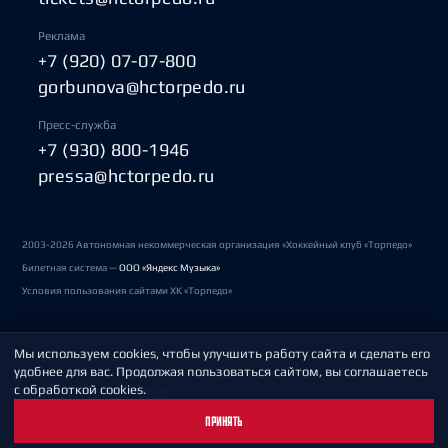
Реклама
+7 (920) 07-07-800
gorbunova@hctorpedo.ru
Пресс-служба
+7 (930) 800-1946
pressa@hctorpedo.ru
2003-2026 Автономная некоммерческая организация «Хоккейный клуб «Торпедо»
Билетная система —
ООО «Яндекс Музыка»
Условия пользования сайтами ХК «Торпедо»
Мы используем cookies, чтобы улучшить работу сайта и сделать его
Политика обработки персональных данных
удобнее для вас. Продолжая пользоваться сайтом, вы соглашаетесь
с обработкой cookies.
Пользовательское соглашение
ПРИНЯТЬ
Охрана труда