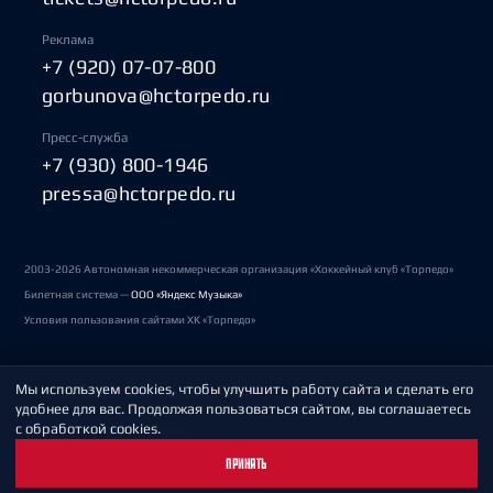
Реклама
+7 (920) 07-07-800
gorbunova@hctorpedo.ru
Пресс-служба
+7 (930) 800-1946
pressa@hctorpedo.ru
2003-2026 Автономная некоммерческая организация «Хоккейный клуб «Торпедо»
Билетная система —
ООО «Яндекс Музыка»
Условия пользования сайтами ХК «Торпедо»
Мы используем cookies, чтобы улучшить работу сайта и сделать его
Политика обработки персональных данных
удобнее для вас. Продолжая пользоваться сайтом, вы соглашаетесь
с обработкой cookies.
Пользовательское соглашение
ПРИНЯТЬ
Охрана труда