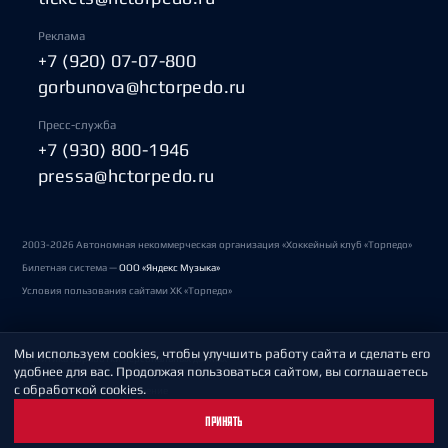
Реклама
+7 (920) 07-07-800
gorbunova@hctorpedo.ru
Пресс-служба
+7 (930) 800-1946
pressa@hctorpedo.ru
2003-2026 Автономная некоммерческая организация «Хоккейный клуб «Торпедо»
Билетная система —
ООО «Яндекс Музыка»
Условия пользования сайтами ХК «Торпедо»
Мы используем cookies, чтобы улучшить работу сайта и сделать его
Политика обработки персональных данных
удобнее для вас. Продолжая пользоваться сайтом, вы соглашаетесь
с обработкой cookies.
Пользовательское соглашение
ПРИНЯТЬ
Охрана труда