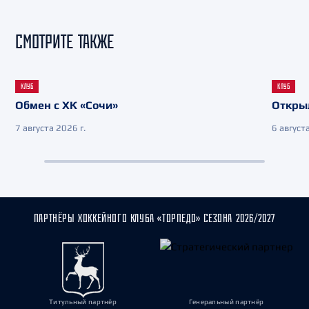
СМОТРИТЕ ТАКЖЕ
КЛУБ
КЛУБ
Обмен с ХК «Сочи»
Откры
7 августа 2026 г.
6 августа
ПАРТНЁРЫ ХОККЕЙНОГО КЛУБА «ТОРПЕДО» СЕЗОНА 2026/2027
Титульный партнёр
Генеральный партнёр