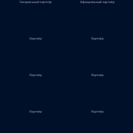
Генеральный партнёр
Официальный партнёр
Партнёр
Партнёр
Партнёр
Партнёр
Партнёр
Партнёр