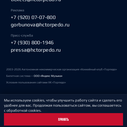
Реклама
+7 (920) 07-07-800
gorbunova@hctorpedo.ru
Пресс-служба
+7 (930) 800-1946
pressa@hctorpedo.ru
2003-2026 Автономная некоммерческая организация «Хоккейный клуб «Торпедо»
Билетная система —
ООО «Яндекс Музыка»
Условия пользования сайтами ХК «Торпедо»
Мы используем cookies, чтобы улучшить работу сайта и сделать его
Политика обработки персональных данных
удобнее для вас. Продолжая пользоваться сайтом, вы соглашаетесь
с обработкой cookies.
Пользовательское соглашение
ПРИНЯТЬ
Охрана труда