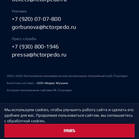
Реклама
+7 (920) 07-07-800
gorbunova@hctorpedo.ru
Пресс-служба
+7 (930) 800-1946
pressa@hctorpedo.ru
2003-2026 Автономная некоммерческая организация «Хоккейный клуб «Торпедо»
Билетная система —
ООО «Яндекс Музыка»
Условия пользования сайтами ХК «Торпедо»
Мы используем cookies, чтобы улучшить работу сайта и сделать его
Политика обработки персональных данных
удобнее для вас. Продолжая пользоваться сайтом, вы соглашаетесь
с обработкой cookies.
Пользовательское соглашение
ПРИНЯТЬ
Охрана труда