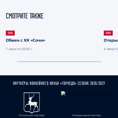
СМОТРИТЕ ТАКЖЕ
КЛУБ
КЛУБ
Обмен с ХК «Сочи»
Откры
7 августа 2026 г.
6 августа
ПАРТНЁРЫ ХОККЕЙНОГО КЛУБА «ТОРПЕДО» СЕЗОНА 2026/2027
Титульный партнёр
Генеральный партнёр