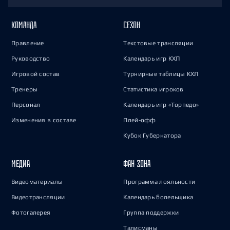
КОМАНДА
СЕЗОН
Правление
Текстовые трансляции
Руководство
Календарь игр КХЛ
Игровой состав
Турнирные таблицы КХЛ
Тренеры
Статистика игроков
Персонал
Календарь игр «Торпедо»
Изменения в составе
Плей-офф
Кубок Губернатора
МЕДИА
ФАН-ЗОНА
Видеоматериалы
Программа лояльности
Видеотрансляции
Календарь болельщика
Фотогалерея
Группа поддержки
Талисманы