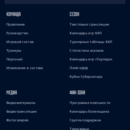
КОМАНДА
СЕЗОН
Правление
Текстовые трансляции
Руководство
Календарь игр КХЛ
Игровой состав
Турнирные таблицы КХЛ
Тренеры
Статистика игроков
Персонал
Календарь игр «Торпедо»
Изменения в составе
Плей-офф
Кубок Губернатора
МЕДИА
ФАН-ЗОНА
Видеоматериалы
Программа лояльности
Видеотрансляции
Календарь болельщика
Фотогалерея
Группа поддержки
Талисманы