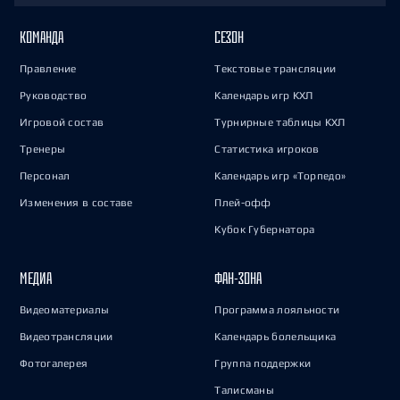
КОМАНДА
СЕЗОН
Правление
Текстовые трансляции
Руководство
Календарь игр КХЛ
Игровой состав
Турнирные таблицы КХЛ
Тренеры
Статистика игроков
Персонал
Календарь игр «Торпедо»
Изменения в составе
Плей-офф
Кубок Губернатора
МЕДИА
ФАН-ЗОНА
Видеоматериалы
Программа лояльности
Видеотрансляции
Календарь болельщика
Фотогалерея
Группа поддержки
Талисманы