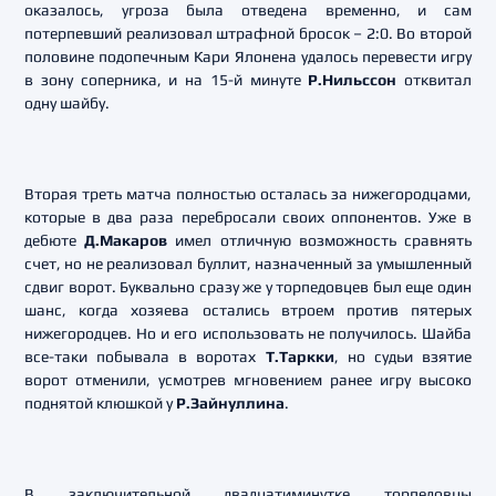
оказалось, угроза была отведена временно, и сам
потерпевший реализовал штрафной бросок – 2:0. Во второй
половине подопечным Кари Ялонена удалось перевести игру
в зону соперника, и на 15-й минуте
Р.Нильссон
отквитал
одну шайбу.
Вторая треть матча полностью осталась за нижегородцами,
которые в два раза перебросали своих оппонентов. Уже в
дебюте
Д.Макаров
имел отличную возможность сравнять
счет, но не реализовал буллит, назначенный за умышленный
сдвиг ворот. Буквально сразу же у торпедовцев был еще один
шанс, когда хозяева остались втроем против пятерых
нижегородцев. Но и его использовать не получилось. Шайба
все-таки побывала в воротах
Т.Таркки
, но судьи взятие
ворот отменили, усмотрев мгновением ранее игру высоко
поднятой клюшкой у
Р.Зайнуллина
.
В заключительной двадцатиминутке торпедовцы