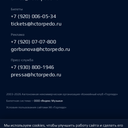
Билеты
+7 (920) 006-05-34
tickets@hctorpedo.ru
Реклама
+7 (920) 07-07-800
gorbunova@hctorpedo.ru
Пресс-служба
+7 (930) 800-1946
pressa@hctorpedo.ru
2003-2026 Автономная некоммерческая организация «Хоккейный клуб «Торпедо»
Билетная система —
ООО «Яндекс Музыка»
Условия пользования сайтами ХК «Торпедо»
Мы используем cookies, чтобы улучшить работу сайта и сделать его
Политика обработки персональных данных