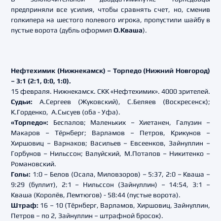
предприняли все усилия, чтобы сравнять счет, но, сменив
голкипера на шестого полевого игрока, пропустили шайбу в
пустые ворота (дубль оформил
О.Кваша
).
Нефтехимик (Нижнекамск) – Торпедо (Нижний Новгород)
– 3:1 (2:1, 0:0, 1:0).
15 февраля. Нижнекамск. СКК «Нефтехимик». 4000 зрителей.
Судьи:
А.Сергеев (Жуковский), С.Беляев (Воскресенск);
К.Горденко, А.Сысуев (оба - Уфа).
«Торпедо»:
Беспалов; Маленьких – Хиетанен, Галузин –
Макаров – Тёрнберг; Варламов – Петров, Крикунов –
Хиршовиц – Варнаков; Васильев – Евсеенков, Зайнуллин –
Горбунов – Нильссон; Валуйский, М.Потапов – Никитенко –
Романовский.
Голы:
1:0 – Белов (Осала, Миловзоров) – 5:37, 2:0 – Кваша –
9:29 (буллит), 2:1 – Нильссон (Зайнуллин) – 14:54, 3:1 –
Кваша (Королёв, Лемтюгов) - 58:44 (пустые ворота).
Штраф:
16 – 10 (Тёрнберг, Варламов, Хиршовиц, Зайнуллин,
Петров – по 2, Зайнуллин – штрафной бросок).