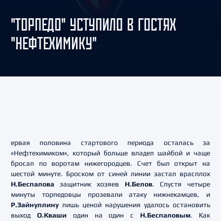
"ТОРПЕДО" УСТУПИЛО В ГОСТЯХ
"НЕФТЕХИМИКУ"
ервая половина стартового периода осталась за
«Нефтехимиком», который больше владел шайбой и чаще
бросал по воротам нижегородцев. Счет был открыт на
шестой минуте. Броском от синей линии застал врасплох
Н.Беспалова
защитник хозяев
Н.Белов
. Спустя четыре
минуты торпедовцы прозевали атаку нижнекамцев, и
Р.Зайнуллину
лишь ценой нарушения удалось остановить
выход
О.Кваши
один на один с
Н.Беспаловым
. Как