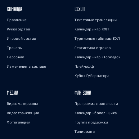
КОМАНДА
СЕЗОН
Правление
Текстовые трансляции
Руководство
Календарь игр КХЛ
Игровой состав
Турнирные таблицы КХЛ
Тренеры
Статистика игроков
Персонал
Календарь игр «Торпедо»
Изменения в составе
Плей-офф
Кубок Губернатора
МЕДИА
ФАН-ЗОНА
Видеоматериалы
Программа лояльности
Видеотрансляции
Календарь болельщика
Фотогалерея
Группа поддержки
Талисманы