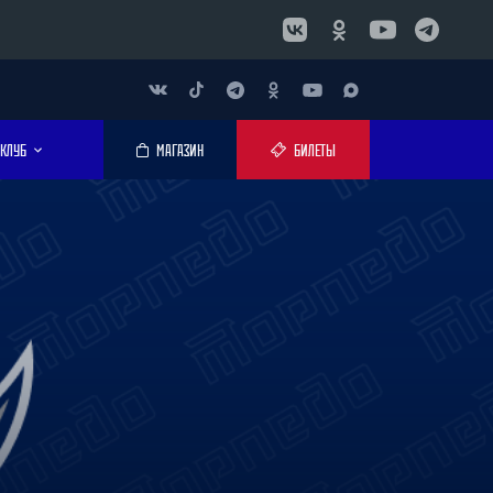
КЛУБ
МАГАЗИН
БИЛЕТЫ