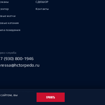
исманы
СДЮШОР
сектор
Контакты
евые матчи
овые катания
ила поведения
ресс-служба
+7 (930) 800-1946
pressa@hctorpedo.ru
Пользовательское соглашение
Охрана труда
 сайтом, вы
ПРИНЯТЬ