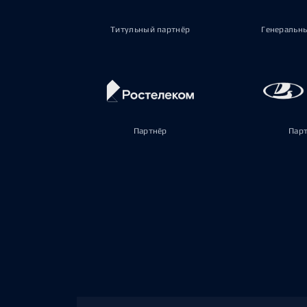
Титульный партнёр
Генеральн
Партнёр
Пар