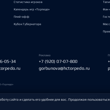
Статистика игроков
Тал
Календарь игр «Торпедо»
Фан-
Плей-офф
Гост
Кубок Губернатора
Масс
Прав
Реклама
П
06-05-34
+7 (920) 07-07-800
torpedo.ru
gorbunova@hctorpedo.ru
б «Торпедо»
Политика обработки персональных данных
аботу сайта и сделать его удобнее для вас. Продолжая пользоваться