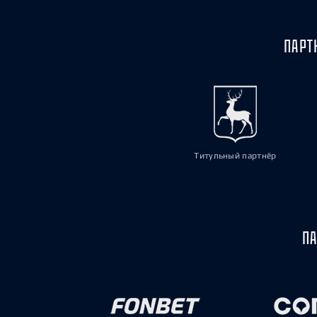
ПАРТ
Титульный партнёр
ПА