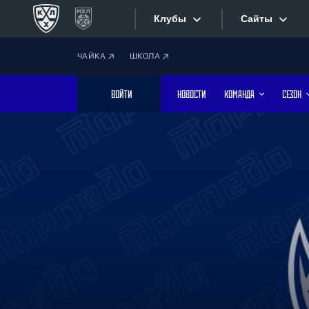
Клубы
Сайты
ЧАЙКА
ШКОЛА
Конференция «Запад»
Сайты
ВОЙТИ
НОВОСТИ
КОМАНДА
СЕЗОН
Дивизион Боброва
Лада
Видеотран
СКА
Хайлайты
Спартак
Торпедо
Текстовые
ХК Сочи
Интернет-
Дивизион Тарасова
Фотобанк
Динамо Мн
Динамо М
Приложе