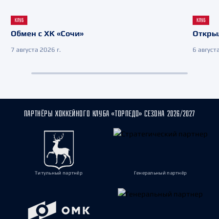
КЛУБ
КЛУБ
Обмен с ХК «Сочи»
Откры
7 августа 2026 г.
6 августа
ПАРТНЁРЫ ХОККЕЙНОГО КЛУБА «ТОРПЕДО» СЕЗОНА 2026/2027
Титульный партнёр
Генеральный партнёр