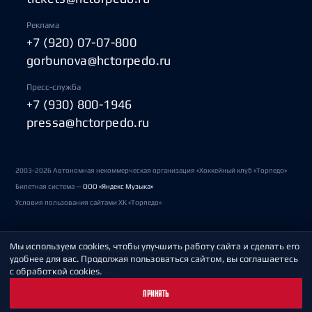
Реклама
+7 (920) 07-07-800
gorbunova@hctorpedo.ru
Пресс-служба
+7 (930) 800-1946
pressa@hctorpedo.ru
2003-2026 Автономная некоммерческая организация «Хоккейный клуб «Торпедо»
Билетная система —
ООО «Яндекс Музыка»
Условия пользования сайтами ХК «Торпедо»
Мы используем cookies, чтобы улучшить работу сайта и сделать его
Политика обработки персональных данных
удобнее для вас. Продолжая пользоваться сайтом, вы соглашаетесь
с обработкой cookies.
Пользовательское соглашение
ПРИНЯТЬ
Охрана труда