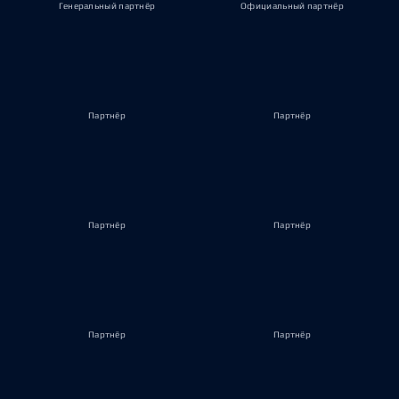
Генеральный партнёр
Официальный партнёр
Партнёр
Партнёр
Партнёр
Партнёр
Партнёр
Партнёр