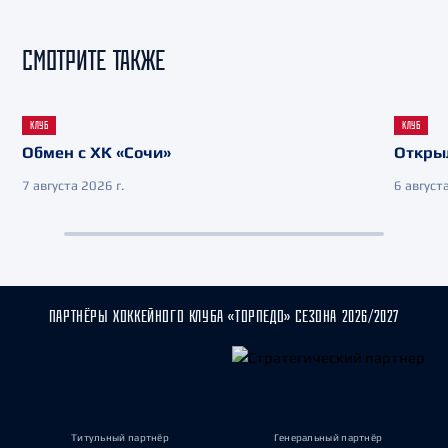
СМОТРИТЕ ТАКЖЕ
КЛУБ
КЛУБ
Обмен с ХК «Сочи»
Откры
7 августа 2026 г.
6 августа
ПАРТНЁРЫ ХОККЕЙНОГО КЛУБА «ТОРПЕДО» СЕЗОНА 2026/2027
Титульный партнёр
Генеральный партнёр