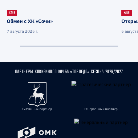
КЛУБ
КЛУБ
Обмен с ХК «Сочи»
Откры
7 августа 2026 г.
6 августа
ПАРТНЁРЫ ХОККЕЙНОГО КЛУБА «ТОРПЕДО» СЕЗОНА 2026/2027
Титульный партнёр
Генеральный партнёр