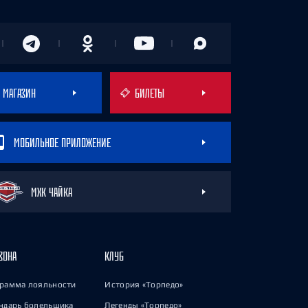
МАГАЗИН
БИЛЕТЫ
МОБИЛЬНОЕ ПРИЛОЖЕНИЕ
МХК ЧАЙКА
ЗОНА
КЛУБ
рамма лояльности
История «Торпедо»
ндарь болельщика
Легенды «Торпедо»