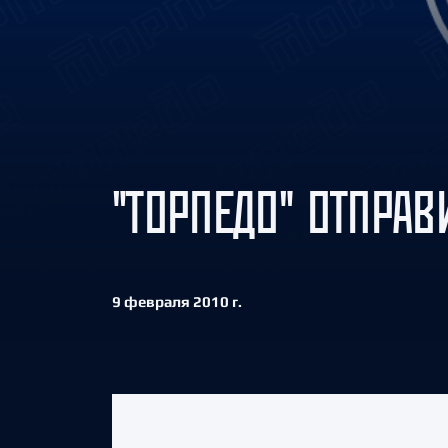
Локомотив
Северсталь
ЦСКА
Шанхайские Драконы
"ТОРПЕДО" ОТПРА
9 февраля 2010 г.