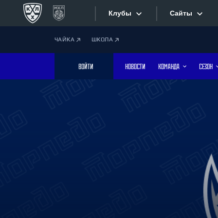
Клубы
Сайты
ЧАЙКА
ШКОЛА
Конференция «Запад»
Сайты
ВОЙТИ
НОВОСТИ
КОМАНДА
СЕЗОН
Дивизион Боброва
Лада
Видеотран
СКА
Хайлайты
Спартак
Торпедо
Текстовые
ХК Сочи
Интернет-
Дивизион Тарасова
Фотобанк
Динамо Мн
Динамо М
Приложе