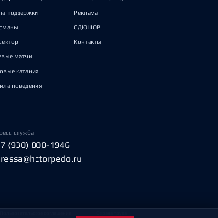
па поддержки
Реклама
исманы
СДЮШОР
сектор
Контакты
евые матчи
овые катания
ила поведения
ресс-служба
+7 (930) 800-1946
pressa@hctorpedo.ru
Пользовательское соглашение
Охрана труда