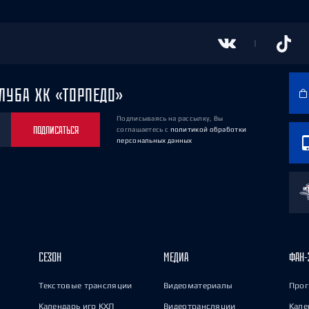
ЛУБА ХК «ТОРПЕДО»
Подписываясь на рассылку, Вы
ПОДПИСАТЬСЯ
соглашаетесь
с
политикой обработки
персональных данных
СЕЗОН
МЕДИА
ФАН-
Текстовые трансляции
Видеоматериалы
Прог
Календарь игр КХЛ
Видеотрансляции
Кале