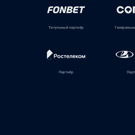
Титульный партнёр
Генеральн
Партнёр
Пар