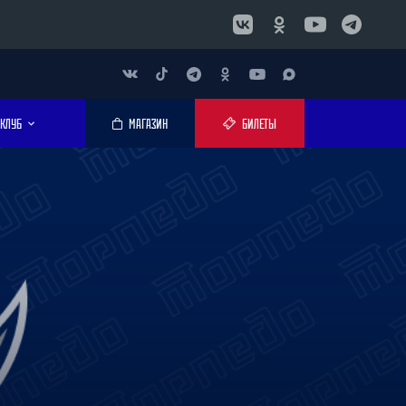
КЛУБ
МАГАЗИН
БИЛЕТЫ