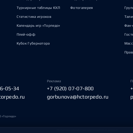
Турнирные таблицы КХЛ
Фотогалерея
Груп
Статистика игроков
Тал
Календарь игр «Торпедо»
Фан-
Плей-офф
Гост
Кубок Губернатора
Масс
Прав
Реклама
П
06-05-34
+7 (920) 07-07-800
torpedo.ru
gorbunova@hctorpedo.ru
б «Торпедо»
Политика обработки персональных данных