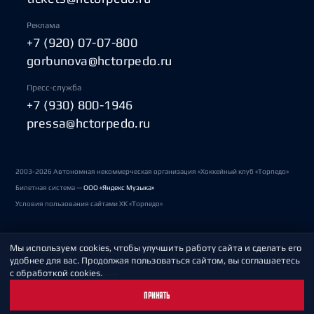
Реклама
+7 (920) 07-07-800
gorbunova@hctorpedo.ru
Пресс-служба
+7 (930) 800-1946
pressa@hctorpedo.ru
2003-2026 Автономная некоммерческая организация «Хоккейный клуб «Торпедо»
Билетная система —
ООО «Яндекс Музыка»
Условия пользования сайтами ХК «Торпедо»
Мы используем cookies, чтобы улучшить работу сайта и сделать его
Политика обработки персональных данных
удобнее для вас. Продолжая пользоваться сайтом, вы соглашаетесь
с обработкой cookies.
Пользовательское соглашение
ПРИНЯТЬ
Охрана труда