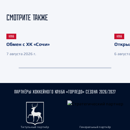
СМОТРИТЕ ТАКЖЕ
КЛУБ
КЛУБ
Обмен с ХК «Сочи»
Откры
7 августа 2026 г.
6 августа
ПАРТНЁРЫ ХОККЕЙНОГО КЛУБА «ТОРПЕДО» СЕЗОНА 2026/2027
Титульный партнёр
Генеральный партнёр