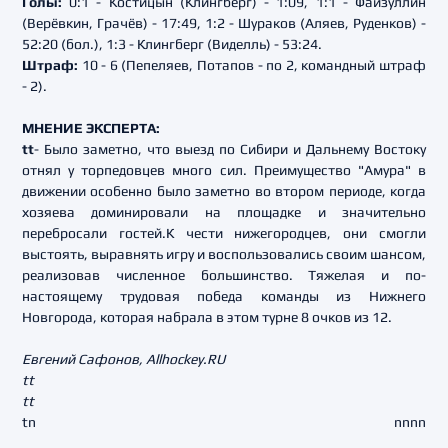
Голы:
0:1 - Костицын (Клингберг) - 1:09, 1:1 - Файзуллин
(Верёвкин, Грачёв) - 17:49, 1:2 - Шураков (Аляев, Руденков) -
52:20 (бол.), 1:3 - Клингберг (Виделль) - 53:24.
Штраф:
10 - 6 (Пепеляев, Потапов - по 2, командный штраф
- 2).
МНЕНИЕ ЭКСПЕРТА:
tt
- Было заметно, что выезд по Сибири и Дальнему Востоку
отнял у торпедовцев много сил. Преимущество "Амура" в
движении особенно было заметно во втором периоде, когда
хозяева доминировали на площадке и значительно
перебросали гостей.К чести нижегородцев, они смогли
выстоять, выравнять игру и воспользовались своим шансом,
реализовав численное большинство. Тяжелая и по-
настоящему трудовая победа команды из Нижнего
Новгорода, которая набрала в этом турне 8 очков из 12.
Евгений Сафонов, Allhockey.RU
tt
tt
t
n
n
n
n
n