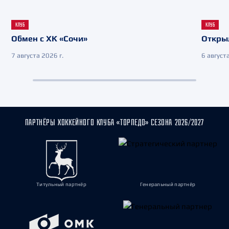
КЛУБ
КЛУБ
Обмен с ХК «Сочи»
Откры
7 августа 2026 г.
6 августа
ПАРТНЁРЫ ХОККЕЙНОГО КЛУБА «ТОРПЕДО» СЕЗОНА 2026/2027
Титульный партнёр
Генеральный партнёр