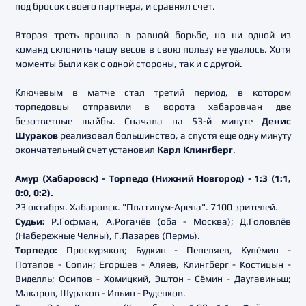
под бросок своего партнера, и сравнял счет.
Вторая треть прошла в равной борьбе, но ни одной из
команд склонить чашу весов в свою пользу не удалось. Хотя
моменты были как с одной стороны, так и с другой.
Ключевым в матче стал третий период, в котором
торпедовцы отправили в ворота хабаровчан две
безответные шайбы. Сначала на 53-й минуте
Денис
Шураков
реализовал большинство, а спустя еще одну минуту
окончательный счет установил
Карл Клингберг
.
Амур (Хабаровск) - Торпедо (Нижний Новгород) - 1:3 (1:1,
0:0, 0:2).
23 октября. Хабаровск. "Платинум-Арена". 7100 зрителей.
Судьи:
Р.Гофман, А.Рогачёв (оба - Москва); Д.Головлёв
(Набережные Челны), Г.Лазарев (Пермь).
Торпедо:
Проскуряков; Будкин - Пепеляев, Кулёмин -
Потапов - Сопин; Егоршев - Аляев, Клингберг - Костицын -
Виделль; Осипов - Хомицкий, Эштон - Сёмин - Даугавиньш;
Макаров, Шураков - Ильин - Руденков.