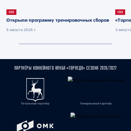
КЛУБ
КЛУБ
Открыли программу тренировочных сборов
«Торпе
6 августа 2026 г.
3 августа
ПАРТНЁРЫ ХОККЕЙНОГО КЛУБА «ТОРПЕДО» СЕЗОНА 2026/2027
Титульный партнёр
Генеральный партнёр