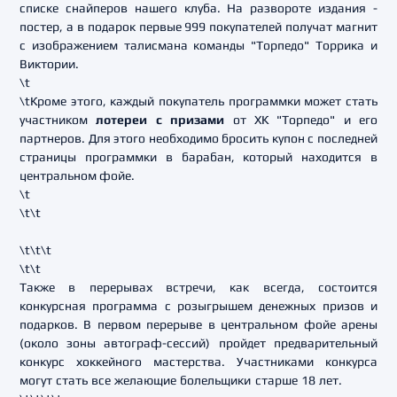
списке снайперов нашего клуба. На развороте издания -
постер, а в подарок первые 999 покупателей получат магнит
с изображением талисмана команды "Торпедо" Торрика и
Виктории.
\t
\tКроме этого, каждый покупатель программки может стать
участником
лотереи с призами
от ХК "Торпедо" и его
партнеров. Для этого необходимо бросить купон с последней
страницы программки в барабан, который находится в
центральном фойе.
\t
\t\t
\t\t\t
\t\t
Также в перерывах встречи, как всегда, состоится
конкурсная программа с розыгрышем денежных призов и
подарков. В первом перерыве в центральном фойе арены
(около зоны автограф-сессий) пройдет предварительный
конкурс хоккейного мастерства. Участниками конкурса
могут стать все желающие болельщики старше 18 лет.