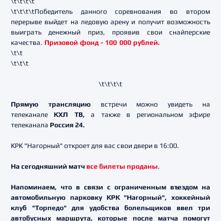
\t\t\t\t
\t\t\t\tПобедитель данного соревнования во втором
перерыве выйдет на ледовую арену и получит возможность
выиграть денежный приз, проявив свои снайперские
качества.
Призовой фонд - 100 000 рублей.
\t\t
\t\t\t
\t\t\t\t
Прямую трансляцию
встречи можно увидеть на
телеканале
КХЛ ТВ,
а также в региональном эфире
телеканала
Россия 24.
КРК "Нагорный" откроет для вас свои двери в 16:00.
На сегодняшний матч
все билеты проданы
.
Напоминаем, что в связи с ограниченным въездом на
автомобильную парковку КРК "Нагорный", хоккейный
клуб "Торпедо" для удобства болельщиков ввел три
автобусных маршрута, которые после матча помогут