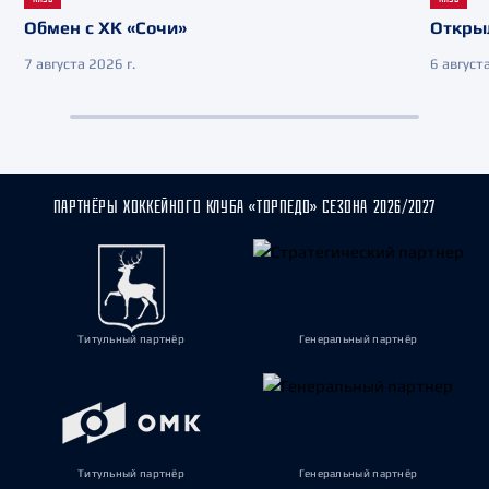
Обмен с ХК «Сочи»
Откры
7 августа 2026 г.
6 августа
ПАРТНЁРЫ ХОККЕЙНОГО КЛУБА «ТОРПЕДО» СЕЗОНА 2026/2027
Титульный партнёр
Генеральный партнёр
Титульный партнёр
Генеральный партнёр