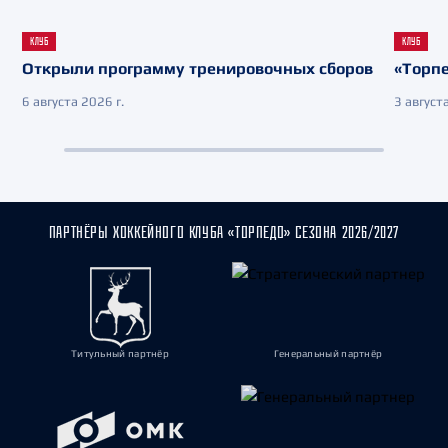
КЛУБ
КЛУБ
Открыли программу тренировочных сборов
«Торпе
6 августа 2026 г.
3 августа
ПАРТНЁРЫ ХОККЕЙНОГО КЛУБА «ТОРПЕДО» СЕЗОНА 2026/2027
Титульный партнёр
Генеральный партнёр