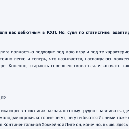
 для вас дебютным в КХЛ. Но, судя по статистике, адапти
а лига полностью подходит под мою игру и под те характерис
очно легко и теперь, что называется, наслаждаюсь хоккеем
ре. Конечно, стараюсь совершенствоваться, исключать ка
ХЛ?
тика игры в этих лигах разная, поэтому трудно сравнивать, где
олодые игроки, которые бегут, бегут и бьются ? с ними тоже 
 в Континентальной Хоккейной Лиге он, конечно, выше. Здесь