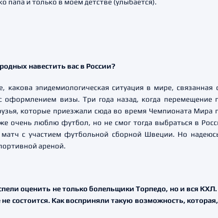
ко папа и только в моем детстве (улыбается).
родных навестить вас в России?
те, какова эпидемиологическая ситуация в мире, связанная
 с оформлением визы. Три года назад, когда перемещение 
зья, которые приезжали сюда во время Чемпионата Мира по
е очень люблю футбол, но не смог тогда выбраться в Росси
л матч с участием футбольной сборной Швеции. Но надеюсь,
портивной ареной.
спели оценить не только болельщики Торпедо, но и вся КХЛ
е не состоится. Как восприняли такую возможность, которая,