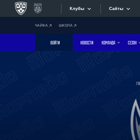
Клубы
Сайты
ЧАЙКА
ШКОЛА
Конференция «Запад»
Сайты
ВОЙТИ
НОВОСТИ
КОМАНДА
СЕЗОН
Дивизион Боброва
Лада
Видеотран
СКА
Хайлайты
Спартак
ГЛ
Торпедо
Текстовые
ХК Сочи
Интернет-
Дивизион Тарасова
Фотобанк
Динамо Мн
Динамо М
Приложе