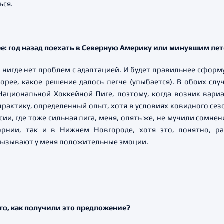
ься.
ее: год назад поехать в Северную Америку или минувшим лет
я нигде нет проблем с адаптацией. И будет правильнее сформ
корее, какое решение далось легче (улыбается). В обоих слу
Национальной Хоккейной Лиге, поэтому, когда возник вариан
практику, определенный опыт, хотя в условиях ковидного сез
ии, где тоже сильная лига, меня, опять же, не мучили сомн
орнии, так и в Нижнем Новгороде, хотя это, понятно, р
е вызывают у меня положительные эмоции.
ого, как получили это предложение?