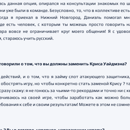
лась данная опция, опирался на консультации знакомых по 
ни уже были в команде. Безусловно, то, что в коллективе ест
Когда я приехал в Нижний Новгород, Даниэль помогал мн
де есть человек, с которым ты можешь просто говорить н
ара вовсе не ограничивает круг моего общения! Я с удов
, стараюсь учить русский.
 говорили о том, что вы должны заменить Криса Уайдмэна?
 действий, и о том, что я займу слот атакующего защитника
обострять игру, но чтобы конкретно стать заменой Крису ? та
сразу скажу: я не гонюсь за чьими-то рекордами и точно ни с 
тачиваюсь на своей игре, чтобы заработать как можно бол
ебования к себе и своим результатам! Можете в этом не сомне
сть? Вы в детстве, наверное, нападающим играли?