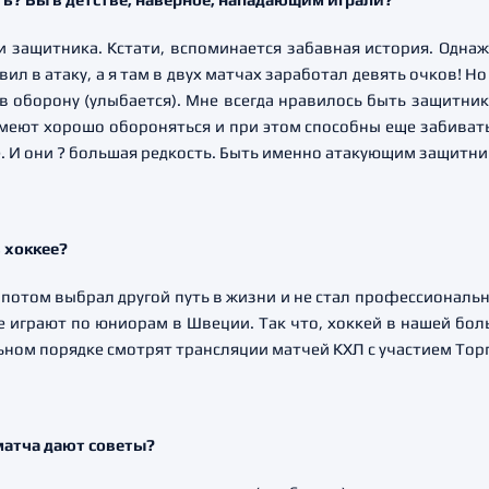
ии защитника. Кстати, вспоминается забавная история. Одна
ил в атаку, а я там в двух матчах заработал девять очков! Н
 в оборону (улыбается). Мне всегда нравилось быть защитник
меют хорошо обороняться и при этом способны еще забивать
е. И они ? большая редкость. Быть именно атакующим защитни
 хоккее?
но потом выбрал другой путь в жизни и не стал профессионал
же играют по юниорам в Швеции. Так что, хоккей в нашей бол
ном порядке смотрят трансляции матчей КХЛ с участием Тор
матча дают советы?