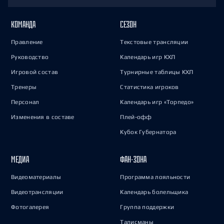
КОМАНДА
СЕЗОН
Правление
Текстовые трансляции
Руководство
Календарь игр КХЛ
Игровой состав
Турнирные таблицы КХЛ
Тренеры
Статистика игроков
Персонал
Календарь игр «Торпедо»
Изменения в составе
Плей-офф
Кубок Губернатора
МЕДИА
ФАН-ЗОНА
Видеоматериалы
Программа лояльности
Видеотрансляции
Календарь болельщика
Фотогалерея
Группа поддержки
Талисманы