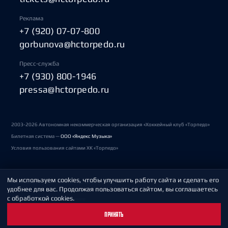
Реклама
+7 (920) 07-07-800
gorbunova@hctorpedo.ru
Пресс-служба
+7 (930) 800-1946
pressa@hctorpedo.ru
2003-2026 Автономная некоммерческая организация «Хоккейный клуб «Торпедо»
Билетная система —
ООО «Яндекс Музыка»
Условия пользования сайтами ХК «Торпедо»
Мы используем cookies, чтобы улучшить работу сайта и сделать его
Политика обработки персональных данных
удобнее для вас. Продолжая пользоваться сайтом, вы соглашаетесь
с обработкой cookies.
Пользовательское соглашение
ПРИНЯТЬ
Охрана труда