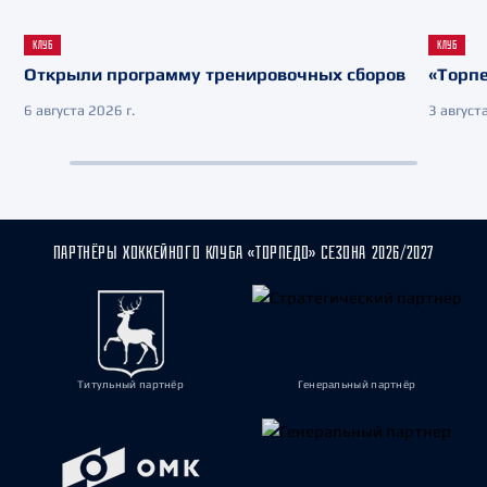
КЛУБ
КЛУБ
Открыли программу тренировочных сборов
«Торпе
6 августа 2026 г.
3 августа
ПАРТНЁРЫ ХОККЕЙНОГО КЛУБА «ТОРПЕДО» СЕЗОНА 2026/2027
Титульный партнёр
Генеральный партнёр