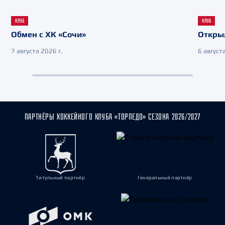
КЛУБ
КЛУБ
Обмен с ХК «Сочи»
Откры
7 августа 2026 г.
6 августа
ПАРТНЁРЫ ХОККЕЙНОГО КЛУБА «ТОРПЕДО» СЕЗОНА 2026/2027
Титульный партнёр
Генеральный партнёр