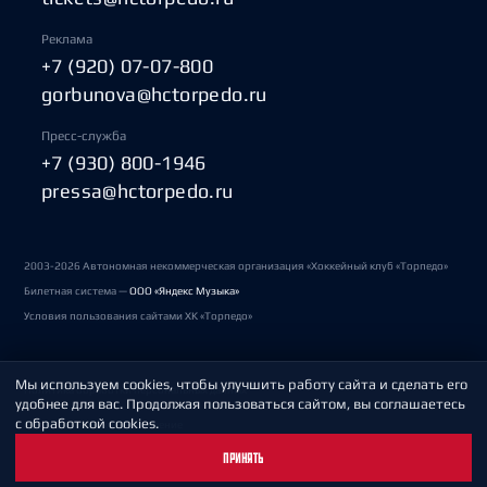
Реклама
+7 (920) 07-07-800
gorbunova@hctorpedo.ru
Пресс-служба
+7 (930) 800-1946
pressa@hctorpedo.ru
2003-2026 Автономная некоммерческая организация «Хоккейный клуб «Торпедо»
Билетная система —
ООО «Яндекс Музыка»
Условия пользования сайтами ХК «Торпедо»
Мы используем cookies, чтобы улучшить работу сайта и сделать его
Политика обработки персональных данных
удобнее для вас. Продолжая пользоваться сайтом, вы соглашаетесь
с обработкой cookies.
Пользовательское соглашение
ПРИНЯТЬ
Охрана труда